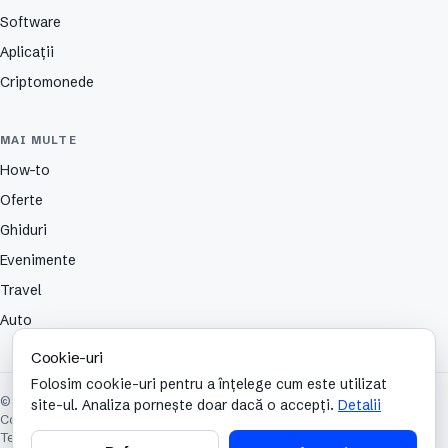
Software
Aplicații
Criptomonede
MAI MULTE
How-to
Oferte
Ghiduri
Evenimente
Travel
Auto
Cookie-uri
Folosim cookie-uri pentru a înțelege cum este utilizat
© 2026 TechCafe. Toate drepturile rezervate.
site-ul. Analiza pornește doar dacă o accepți.
Detalii
Contact
Despre
Partenerii nostri
Autori
Publicitate
Cookies
Confidențialitate
Termeni și condiții