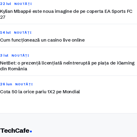
22 iul
NOUTĂȚI
Kylian Mbappé este noua imagine de pe coperta EA Sports FC
27
14 iul
NOUTĂȚI
Cum funcționează un casino live online
3 iul
NOUTĂȚI
NetBet: o prezență licențiată neîntreruptă pe piața de iGaming
din România
26 iun
NOUTĂȚI
Cota 50 la orice pariu 1X2 pe Mondial
TechCafe