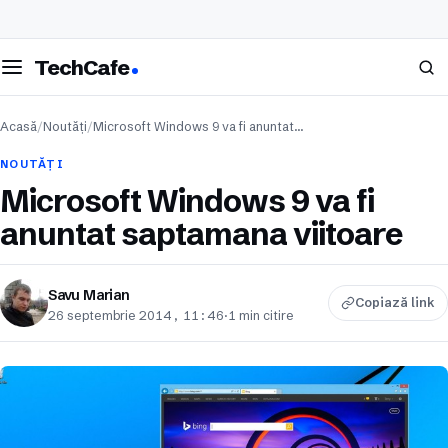
eschide meniul
Caută
TechCafe
Acasă
/
Noutăți
/
Microsoft Windows 9 va fi anuntat…
NOUTĂȚI
Microsoft Windows 9 va fi
anuntat saptamana viitoare
Savu Marian
Copiază link
26 septembrie 2014, 11:46
·
1 min citire