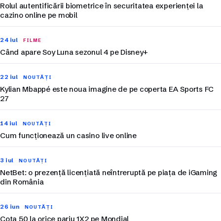
Rolul autentificării biometrice în securitatea experienței la
cazino online pe mobil
24 iul
FILME
Când apare Soy Luna sezonul 4 pe Disney+
22 iul
NOUTĂȚI
Kylian Mbappé este noua imagine de pe coperta EA Sports FC
27
14 iul
NOUTĂȚI
Cum funcționează un casino live online
3 iul
NOUTĂȚI
NetBet: o prezență licențiată neîntreruptă pe piața de iGaming
din România
26 iun
NOUTĂȚI
Cota 50 la orice pariu 1X2 pe Mondial