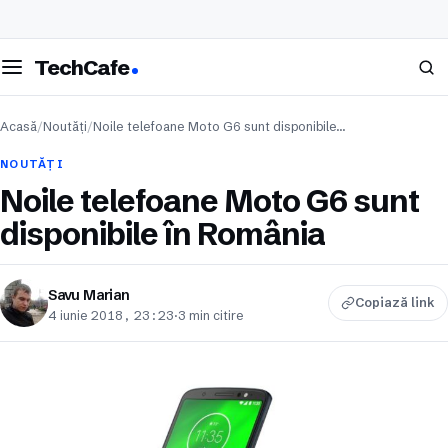
eschide meniul
Caută
TechCafe
Acasă
/
Noutăți
/
Noile telefoane Moto G6 sunt disponibile…
NOUTĂȚI
Noile telefoane Moto G6 sunt
disponibile în România
Savu Marian
Copiază link
4 iunie 2018, 23:23
·
3 min citire