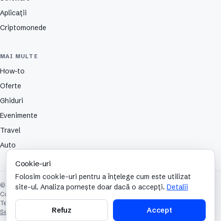
Aplicații
Criptomonede
MAI MULTE
How-to
Oferte
Ghiduri
Evenimente
Travel
Auto
Cookie-uri
Folosim cookie-uri pentru a înțelege cum este utilizat
© 2026 TechCafe. Toate drepturile rezervate.
site-ul. Analiza pornește doar dacă o accepți.
Detalii
Contact
Despre
Partenerii nostri
Autori
Publicitate
Cookies
Confidențialitate
Termeni și condiții
Refuz
Accept
Setări cookie-uri