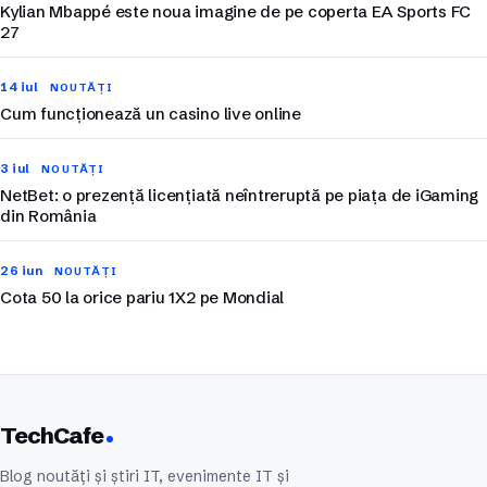
Kylian Mbappé este noua imagine de pe coperta EA Sports FC
27
14 iul
NOUTĂȚI
Cum funcționează un casino live online
3 iul
NOUTĂȚI
NetBet: o prezență licențiată neîntreruptă pe piața de iGaming
din România
26 iun
NOUTĂȚI
Cota 50 la orice pariu 1X2 pe Mondial
TechCafe
Blog noutăți și știri IT, evenimente IT și