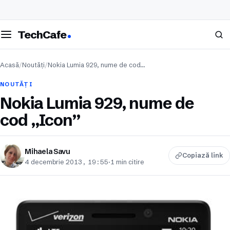
eschide meniul
Caută
TechCafe
Acasă
/
Noutăți
/
Nokia Lumia 929, nume de cod…
NOUTĂȚI
Nokia Lumia 929, nume de
cod „Icon”
Mihaela Savu
Copiază link
4 decembrie 2013, 19:55
·
1 min citire