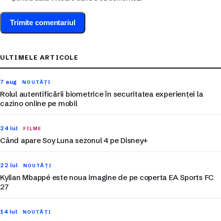
ULTIMELE ARTICOLE
7 aug
NOUTĂȚI
Rolul autentificării biometrice în securitatea experienței la
cazino online pe mobil
24 iul
FILME
Când apare Soy Luna sezonul 4 pe Disney+
22 iul
NOUTĂȚI
Kylian Mbappé este noua imagine de pe coperta EA Sports FC
27
14 iul
NOUTĂȚI