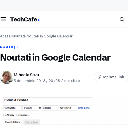
eschide meniul
Caută
TechCafe
Acasă
/
Noutăți
/
Noutati in Google Calendar
NOUTĂȚI
Noutati in Google Calendar
Mihaela Savu
Copiază link
5 decembrie 2013, 20:08
·
2 min citire