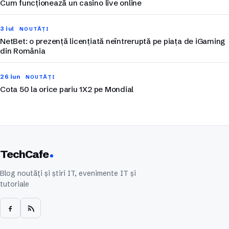
Cum funcționează un casino live online
3 iul
NOUTĂȚI
NetBet: o prezență licențiată neîntreruptă pe piața de iGaming
din România
26 iun
NOUTĂȚI
Cota 50 la orice pariu 1X2 pe Mondial
TechCafe
Blog noutăți și știri IT, evenimente IT și
tutoriale