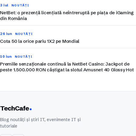
3 iul
NOUTĂȚI
NetBet: o prezență licențiată neîntreruptă pe piața de iGaming
din România
26 iun
NOUTĂȚI
Cota 50 la orice pariu 1X2 pe Mondial
10 iun
NOUTĂȚI
Premiile senzaționale continuă la NetBet Casino: Jackpot de
peste 1.500.000 RON câștigat la slotul Amusnet 40 Glossy Hot
TechCafe
Blog noutăți și știri IT, evenimente IT și
tutoriale