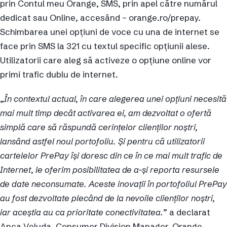
prin Contul meu Orange, SMS, prin apel către numărul
dedicat sau Online, accesând – orange.ro/prepay.
Schimbarea unei opțiuni de voce cu una de internet se
face prin SMS la 321 cu textul specific opțiunii alese.
Utilizatorii care aleg să activeze o opțiune online vor
primi trafic dublu de internet.
„
În contextul actual, în care alegerea unei opțiuni necesită
mai mult timp decât activarea ei, am dezvoltat o ofertă
simplă care să răspundă cerințelor clienților noștri,
lansând astfel noul portofoliu. Și pentru că utilizatorii
cartelelor PrePay își doresc din ce în ce mai mult trafic de
Internet, le oferim posibilitatea de a-și reporta resursele
de date neconsumate. Aceste inovații în portofoliul PrePay
au fost dezvoltate plecând de la nevoile clienților noștri,
iar aceștia au ca prioritate conectivitatea.
” a declarat
Anca Veluda, Consumer Division Manager, Orange