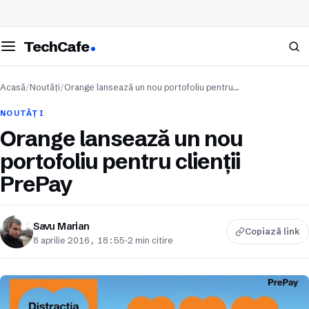
eschide meniul
Caută
TechCafe
Acasă
/
Noutăți
/
Orange lansează un nou portofoliu pentru…
NOUTĂȚI
Orange lansează un nou
portofoliu pentru clienții
PrePay
Savu Marian
Copiază link
8 aprilie 2016, 18:55
·
2 min citire