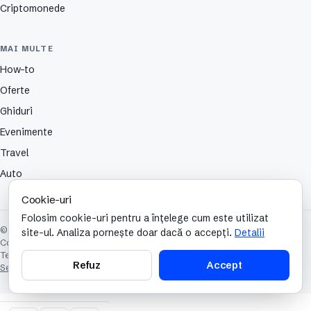
Criptomonede
MAI MULTE
How-to
Oferte
Ghiduri
Evenimente
Travel
Auto
Cookie-uri
Folosim cookie-uri pentru a înțelege cum este utilizat
© 2026 TechCafe. Toate drepturile rezervate.
site-ul. Analiza pornește doar dacă o accepți.
Detalii
Contact
Despre
Partenerii nostri
Autori
Publicitate
Cookies
Confidențialitate
Termeni și condiții
Refuz
Accept
Setări cookie-uri