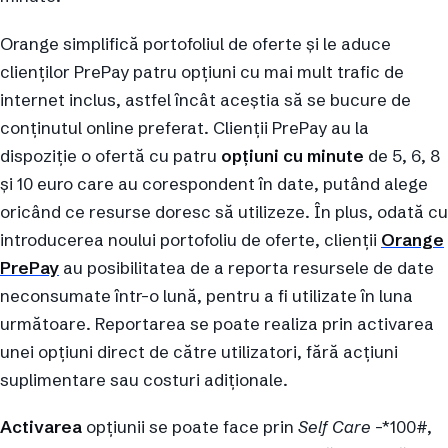
Orange simplifică portofoliul de oferte și le aduce
clienților PrePay patru opțiuni cu mai mult trafic de
internet inclus, astfel încât aceștia să se bucure de
conținutul online preferat. Clienții PrePay au la
dispoziție o ofertă cu patru
opțiuni cu minute
de 5, 6, 8
și 10 euro care au corespondent în date, putând alege
oricând ce resurse doresc să utilizeze. În plus, odată cu
introducerea noului portofoliu de oferte, clienții
Orange
PrePay
au posibilitatea de a reporta resursele de date
neconsumate într-o lună, pentru a fi utilizate în luna
următoare. Reportarea se poate realiza prin activarea
unei opțiuni direct de către utilizatori, fără acțiuni
suplimentare sau costuri adiționale.
Activarea
opțiunii se poate face prin
Self Care
-*100#,