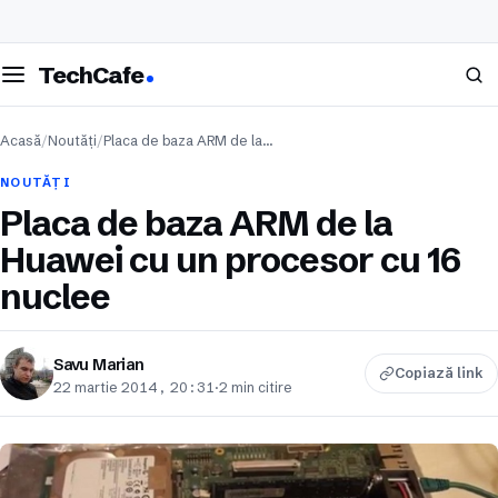
eschide meniul
Caută
TechCafe
Acasă
/
Noutăți
/
Placa de baza ARM de la…
NOUTĂȚI
Placa de baza ARM de la
Huawei cu un procesor cu 16
nuclee
Savu Marian
Copiază link
22 martie 2014, 20:31
·
2 min citire