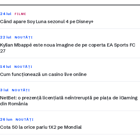
24 iul
FILME
Când apare Soy Luna sezonul 4 pe Disney+
22 iul
NOUTĂȚI
Kylian Mbappé este noua imagine de pe coperta EA Sports FC
27
14 iul
NOUTĂȚI
Cum funcționează un casino live online
3 iul
NOUTĂȚI
NetBet: o prezență licențiată neîntreruptă pe piața de iGaming
din România
26 iun
NOUTĂȚI
Cota 50 la orice pariu 1X2 pe Mondial