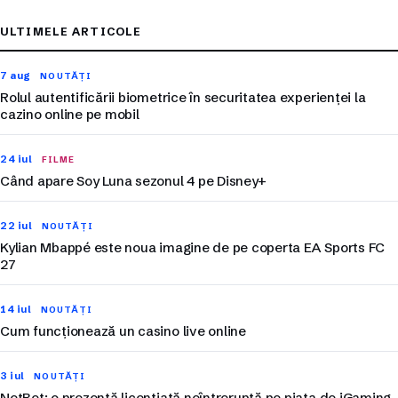
ULTIMELE ARTICOLE
7 aug
NOUTĂȚI
Rolul autentificării biometrice în securitatea experienței la
cazino online pe mobil
24 iul
FILME
Când apare Soy Luna sezonul 4 pe Disney+
22 iul
NOUTĂȚI
Kylian Mbappé este noua imagine de pe coperta EA Sports FC
27
14 iul
NOUTĂȚI
Cum funcționează un casino live online
3 iul
NOUTĂȚI
NetBet: o prezență licențiată neîntreruptă pe piața de iGaming