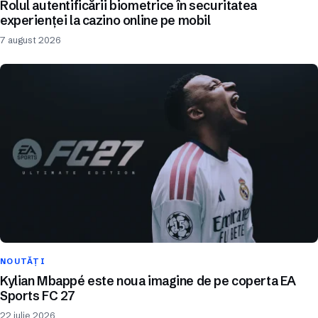
Rolul autentificării biometrice în securitatea
experienței la cazino online pe mobil
7 august 2026
NOUTĂȚI
Kylian Mbappé este noua imagine de pe coperta EA
Sports FC 27
22 iulie 2026