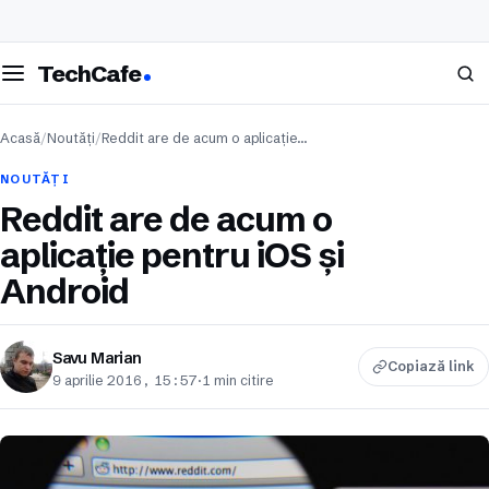
eschide meniul
Caută
TechCafe
Acasă
/
Noutăți
/
Reddit are de acum o aplicație…
NOUTĂȚI
Reddit are de acum o
aplicație pentru iOS și
Android
Savu Marian
Copiază link
9 aprilie 2016, 15:57
·
1 min citire