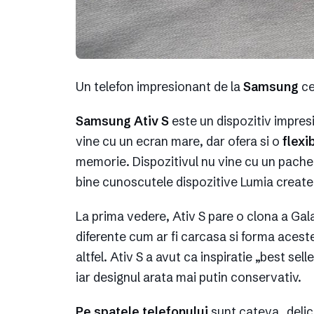
Un telefon impresionant de la
Samsung
ce
Samsung Ativ S
este un dispozitiv impresi
vine cu un ecran mare, dar ofera si o
flexi
memorie. Dispozitivul nu vine cu un pache
bine cunoscutele dispozitive Lumia create
La prima vedere, Ativ S pare o clona a Ga
diferente cum ar fi carcasa si forma aces
altfel. Ativ S a avut ca inspiratie „best sel
iar designul arata mai putin conservativ.
Pe spatele telefonului
sunt cateva „delici