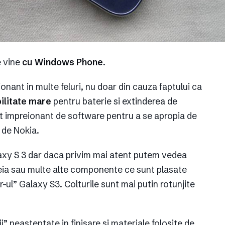
 vine
cu Windows Phone
.
onant in multe feluri, nu doar din cauza faptului ca
bilitate mare
pentru baterie si extinderea de
t impreionant de software pentru a se apropia de
 de Nokia.
laxy S 3 dar daca privim mai atent putem vedea
teia sau multe alte componente ce sunt plasate
ler-ul” Galaxy S3. Colturile sunt mai putin rotunjite
i” neasteptate in finisare si materiale folosite de