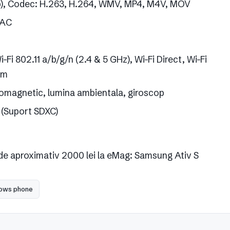
80p), Codec: H.263, H.264, WMV, MP4, M4V, MOV
AAC
Fi 802.11 a/b/g/n (2.4 & 5 GHz), Wi-Fi Direct, Wi-Fi
mm
eomagnetic, lumina ambientala, giroscop
(Suport SDXC)
e de aproximativ 2000 lei la eMag: Samsung Ativ S
ows phone