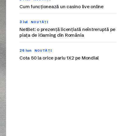
Cum funcționează un casino live online
3 iul
NOUTĂȚI
NetBet: o prezență licențiată neîntreruptă pe
piața de iGaming din România
26 iun
NOUTĂȚI
Cota 50 la orice pariu 1X2 pe Mondial