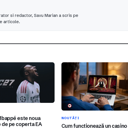
ator si redactor, Savu Marian a scris pe
e articole.
I
Mbappé este noua
NOUTĂȚI
 de pe coperta EA
Cum funcționează un casino