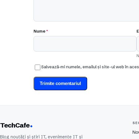
Nume
*
E
N
Salvează-mi numele, emailul și site-ul web în ace
SE
TechCafe
No
Blog noutăți și știri IT, evenimente IT și