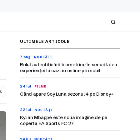
Caută
ULTIMELE ARTICOLE
7 aug
NOUTĂȚI
Rolul autentificării biometrice în securitatea
experienței la cazino online pe mobil
24 iul
FILME
nk
Când apare Soy Luna sezonul 4 pe Disney+
22 iul
NOUTĂȚI
Kylian Mbappé este noua imagine de pe
coperta EA Sports FC 27
14 iul
NOUTĂȚI