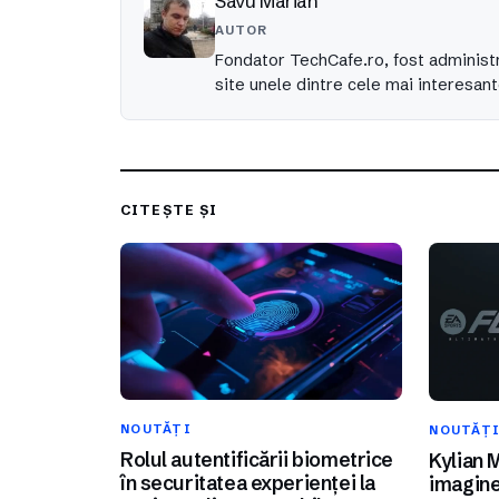
Savu Marian
AUTOR
Fondator TechCafe.ro, fost administr
site unele dintre cele mai interesant
CITEȘTE ȘI
NOUTĂȚI
NOUTĂȚ
Rolul autentificării biometrice
Kylian 
în securitatea experienței la
imagine