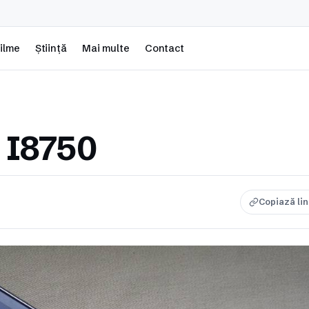
ilme
Știință
Mai multe
Contact
 I8750
Copiază li