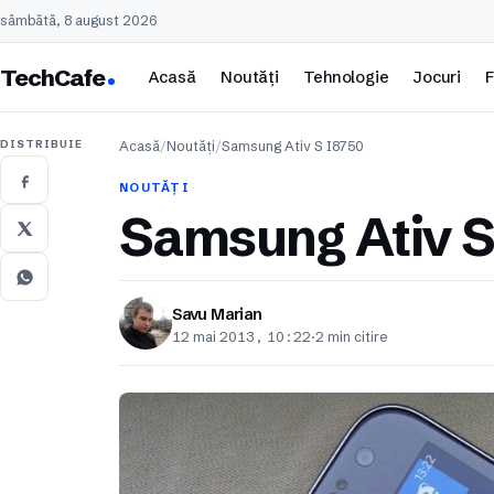
sâmbătă, 8 august 2026
TechCafe
Acasă
Noutăți
Tehnologie
Jocuri
F
DISTRIBUIE
Acasă
/
Noutăți
/
Samsung Ativ S I8750
NOUTĂȚI
Samsung Ativ S
Savu Marian
12 mai 2013, 10:22
·
2 min citire