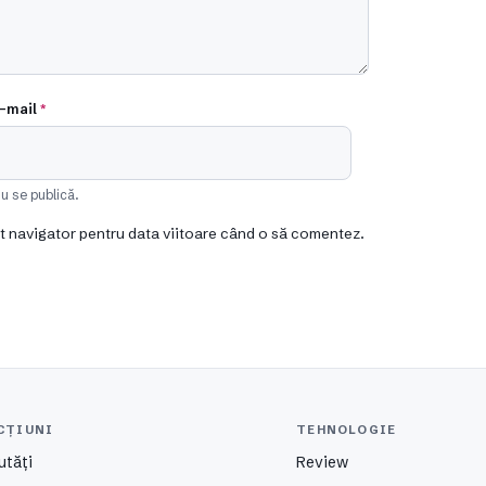
-mail
*
u se publică.
st navigator pentru data viitoare când o să comentez.
CȚIUNI
TEHNOLOGIE
utăți
Review