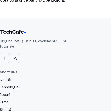
Cota 50 la orice pariu 1X2 pe Mondial
TechCafe
Blog noutăți și știri IT, evenimente IT și
tutoriale
SECȚIUNI
Noutăți
Tehnologie
Jocuri
Filme
Știință