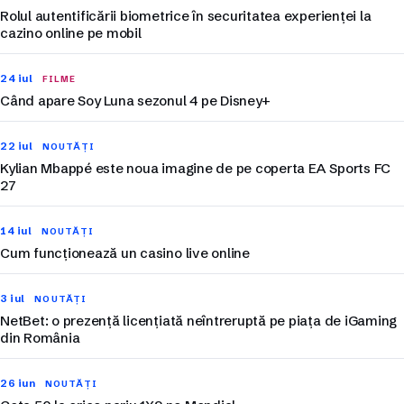
Rolul autentificării biometrice în securitatea experienței la
cazino online pe mobil
24 iul
FILME
Când apare Soy Luna sezonul 4 pe Disney+
22 iul
NOUTĂȚI
Kylian Mbappé este noua imagine de pe coperta EA Sports FC
27
14 iul
NOUTĂȚI
Cum funcționează un casino live online
3 iul
NOUTĂȚI
NetBet: o prezență licențiată neîntreruptă pe piața de iGaming
din România
26 iun
NOUTĂȚI