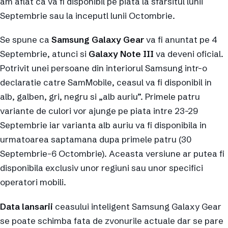
am aflat ca va fi disponibil pe piata la sfarsitul lunii
Septembrie sau la inceputl lunii Octombrie.
Se spune ca
Samsung Galaxy Gear
va fi anuntat pe 4
Septembrie, atunci si
Galaxy Note III
va deveni oficial.
Potrivit unei persoane din interiorul Samsung intr-o
declaratie catre SamMobile, ceasul va fi disponibil in
alb, galben, gri, negru si „alb auriu”. Primele patru
variante de culori vor ajunge pe piata intre 23-29
Septembrie iar varianta alb auriu va fi disponibila in
urmatoarea saptamana dupa primele patru (30
Septembrie-6 Octombrie). Aceasta versiune ar putea fi
disponibila exclusiv unor regiuni sau unor specifici
operatori mobili.
Data lansarii
ceasului inteligent Samsung Galaxy Gear
se poate schimba fata de zvonurile actuale dar se pare