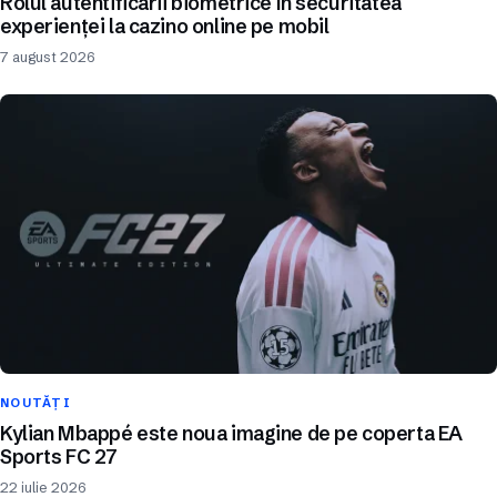
Rolul autentificării biometrice în securitatea
experienței la cazino online pe mobil
7 august 2026
NOUTĂȚI
Kylian Mbappé este noua imagine de pe coperta EA
Sports FC 27
22 iulie 2026