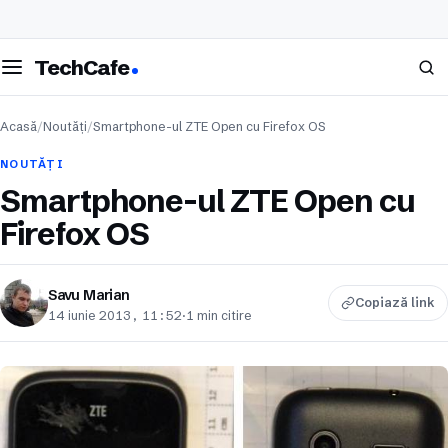
eschide meniul
Caută
TechCafe
Acasă
/
Noutăți
/
Smartphone-ul ZTE Open cu Firefox OS
NOUTĂȚI
Smartphone-ul ZTE Open cu
Firefox OS
Savu Marian
Copiază link
14 iunie 2013, 11:52
·
1 min citire