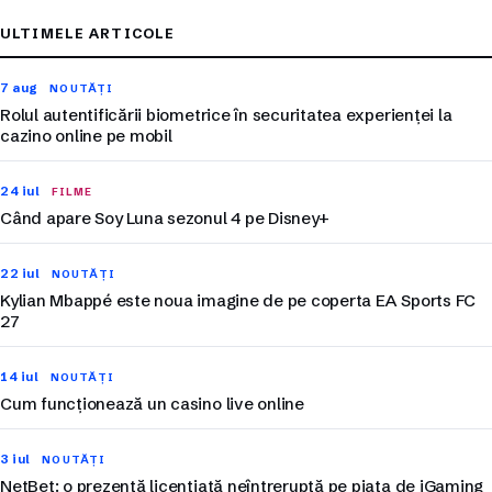
ULTIMELE ARTICOLE
7 aug
NOUTĂȚI
Rolul autentificării biometrice în securitatea experienței la
cazino online pe mobil
24 iul
FILME
Când apare Soy Luna sezonul 4 pe Disney+
22 iul
NOUTĂȚI
Kylian Mbappé este noua imagine de pe coperta EA Sports FC
27
14 iul
NOUTĂȚI
Cum funcționează un casino live online
3 iul
NOUTĂȚI
NetBet: o prezență licențiată neîntreruptă pe piața de iGaming