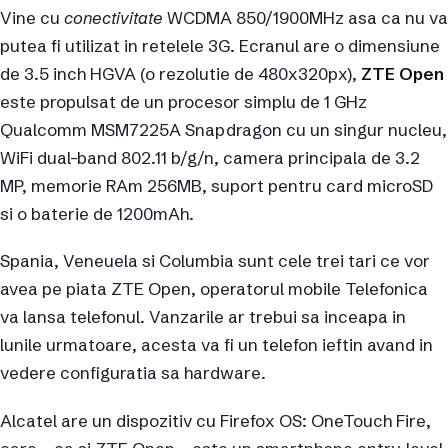
Vine cu
conectivitate
WCDMA 850/1900MHz asa ca nu va
putea fi utilizat in retelele 3G. Ecranul are o dimensiune
de 3.5 inch HGVA (o rezolutie de 480x320px),
ZTE Open
este propulsat de un procesor simplu de 1 GHz
Qualcomm MSM7225A Snapdragon cu un singur nucleu,
WiFi dual-band 802.11 b/g/n, camera principala de 3.2
MP, memorie RAm 256MB, suport pentru card microSD
si o baterie de 1200mAh.
Spania, Veneuela si Columbia sunt cele trei tari ce vor
avea pe piata ZTE Open, operatorul mobile Telefonica
va lansa telefonul. Vanzarile ar trebui sa inceapa in
lunile urmatoare, acesta va fi un telefon ieftin avand in
vedere configuratia sa hardware.
Alcatel are un dispozitiv cu Firefox OS: OneTouch Fire,