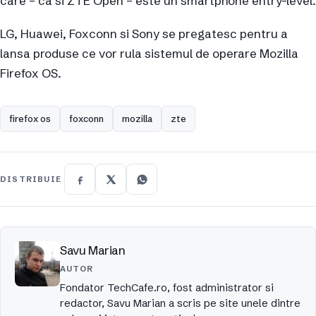
care – ca si ZTE Open – este un smartphone entry-level.
LG, Huawei, Foxconn si Sony se pregatesc pentru a
lansa produse ce vor rula sistemul de operare Mozilla
Firefox OS.
firefox os
foxconn
mozilla
zte
DISTRIBUIE
Savu Marian
AUTOR
Fondator TechCafe.ro, fost administrator si
redactor, Savu Marian a scris pe site unele dintre