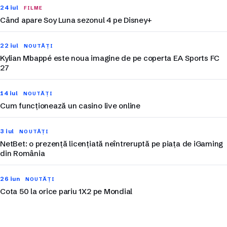
24 iul
FILME
Când apare Soy Luna sezonul 4 pe Disney+
22 iul
NOUTĂȚI
Kylian Mbappé este noua imagine de pe coperta EA Sports FC
27
14 iul
NOUTĂȚI
Cum funcționează un casino live online
3 iul
NOUTĂȚI
NetBet: o prezență licențiată neîntreruptă pe piața de iGaming
din România
26 iun
NOUTĂȚI
Cota 50 la orice pariu 1X2 pe Mondial