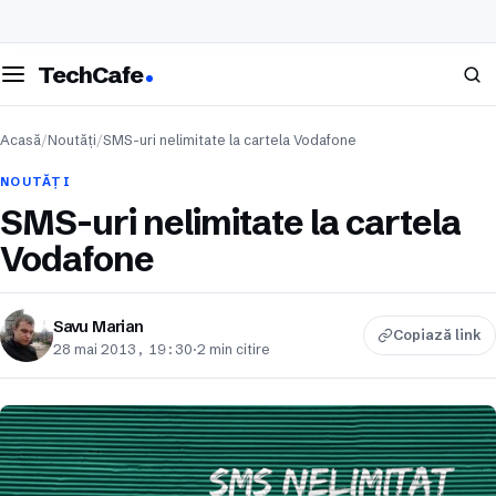
eschide meniul
Caută
TechCafe
Acasă
/
Noutăți
/
SMS-uri nelimitate la cartela Vodafone
NOUTĂȚI
SMS-uri nelimitate la cartela
Vodafone
Savu Marian
Copiază link
28 mai 2013, 19:30
·
2 min citire