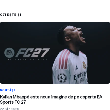
CITEȘTE ȘI
NOUTĂȚI
Kylian Mbappé este noua imagine de pe coperta EA
Sports FC 27
22 iulie 2026