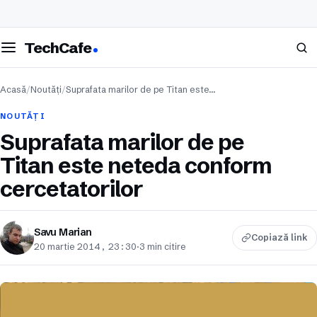
eschide meniul
Caută
TechCafe
Acasă
/
Noutăți
/
Suprafata marilor de pe Titan este…
NOUTĂȚI
Suprafata marilor de pe
Titan este neteda conform
cercetatorilor
Savu Marian
Copiază link
20 martie 2014, 23:30
·
3 min citire