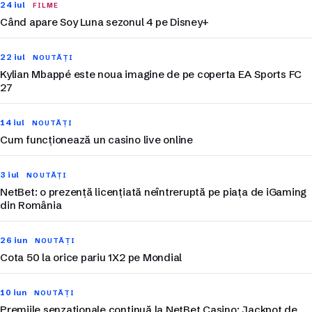
24 iul
FILME
Când apare Soy Luna sezonul 4 pe Disney+
22 iul
NOUTĂȚI
Kylian Mbappé este noua imagine de pe coperta EA Sports FC
27
14 iul
NOUTĂȚI
Cum funcționează un casino live online
3 iul
NOUTĂȚI
NetBet: o prezență licențiată neîntreruptă pe piața de iGaming
din România
26 iun
NOUTĂȚI
Cota 50 la orice pariu 1X2 pe Mondial
10 iun
NOUTĂȚI
Premiile senzaționale continuă la NetBet Casino: Jackpot de