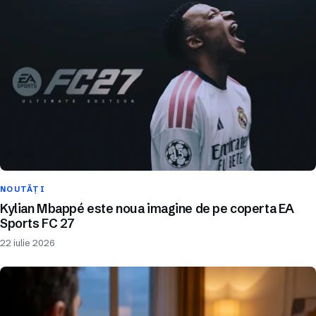
NOUTĂȚI
Kylian Mbappé este noua imagine de pe coperta EA
Sports FC 27
22 iulie 2026