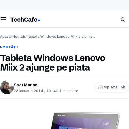
eschide meniul
Caută
TechCafe
Acasă
/
Noutăți
/
Tableta Windows Lenovo Miix 2 ajunge…
NOUTĂȚI
Tableta Windows Lenovo
Miix 2 ajunge pe piata
Savu Marian
Copiază link
28 ianuarie 2014, 10:49
·
1 min citire