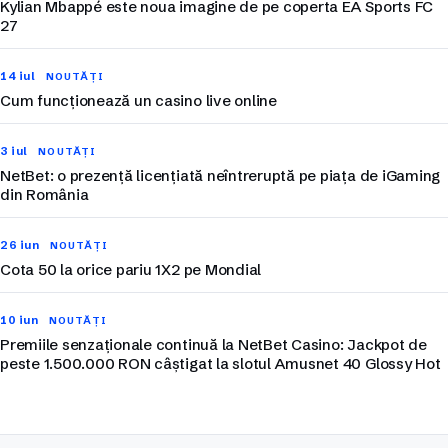
Kylian Mbappé este noua imagine de pe coperta EA Sports FC
27
14 iul
NOUTĂȚI
Cum funcționează un casino live online
3 iul
NOUTĂȚI
NetBet: o prezență licențiată neîntreruptă pe piața de iGaming
din România
26 iun
NOUTĂȚI
Cota 50 la orice pariu 1X2 pe Mondial
10 iun
NOUTĂȚI
Premiile senzaționale continuă la NetBet Casino: Jackpot de
peste 1.500.000 RON câștigat la slotul Amusnet 40 Glossy Hot