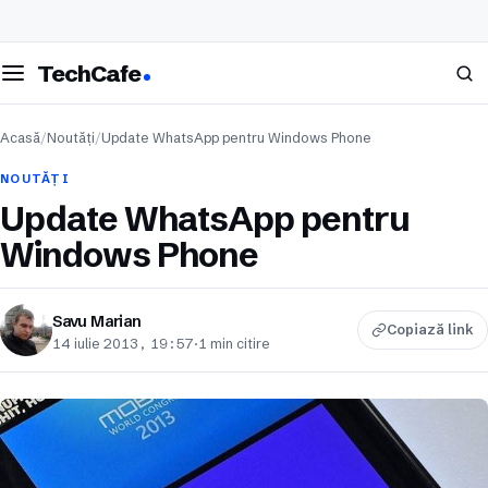
eschide meniul
Caută
TechCafe
Acasă
/
Noutăți
/
Update WhatsApp pentru Windows Phone
NOUTĂȚI
Update WhatsApp pentru
Windows Phone
Savu Marian
Copiază link
14 iulie 2013, 19:57
·
1 min citire