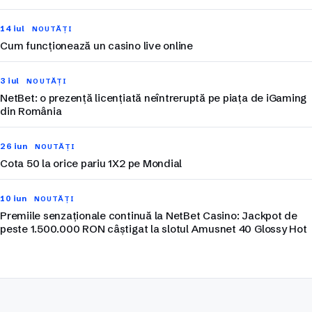
14 iul
NOUTĂȚI
Cum funcționează un casino live online
3 iul
NOUTĂȚI
NetBet: o prezență licențiată neîntreruptă pe piața de iGaming
din România
26 iun
NOUTĂȚI
Cota 50 la orice pariu 1X2 pe Mondial
10 iun
NOUTĂȚI
Premiile senzaționale continuă la NetBet Casino: Jackpot de
peste 1.500.000 RON câștigat la slotul Amusnet 40 Glossy Hot