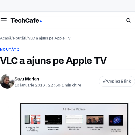
eschide meniul
Caută
TechCafe
Acasă
/
Noutăți
/
VLC a ajuns pe Apple TV
NOUTĂȚI
VLC a ajuns pe Apple TV
Savu Marian
Copiază link
13 ianuarie 2016, 22:50
·
1 min citire