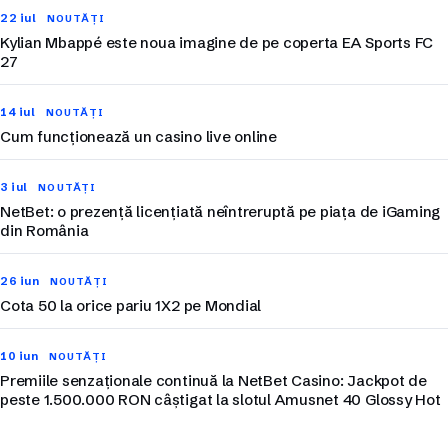
22 iul
NOUTĂȚI
Kylian Mbappé este noua imagine de pe coperta EA Sports FC
27
14 iul
NOUTĂȚI
Cum funcționează un casino live online
3 iul
NOUTĂȚI
NetBet: o prezență licențiată neîntreruptă pe piața de iGaming
din România
26 iun
NOUTĂȚI
Cota 50 la orice pariu 1X2 pe Mondial
10 iun
NOUTĂȚI
Premiile senzaționale continuă la NetBet Casino: Jackpot de
peste 1.500.000 RON câștigat la slotul Amusnet 40 Glossy Hot