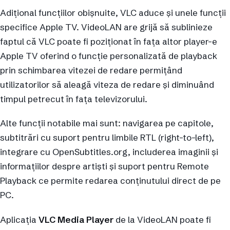
Adițional funcțiilor obișnuite, VLC aduce și unele funcții
specifice Apple TV. VideoLAN are grijă să sublinieze
faptul că VLC poate fi poziționat în fața altor player-e
Apple TV oferind o funcție personalizată de playback
prin schimbarea vitezei de redare permițând
utilizatorilor să aleagă viteza de redare și diminuând
timpul petrecut în fața televizorului.
Alte funcții notabile mai sunt: navigarea pe capitole,
subtitrări cu suport pentru limbile RTL (right-to-left),
integrare cu OpenSubtitles.org, includerea imaginii și
informațiilor despre artiști și suport pentru Remote
Playback ce permite redarea conținutului direct de pe
PC.
Aplicația
VLC Media Player
de la VideoLAN poate fi