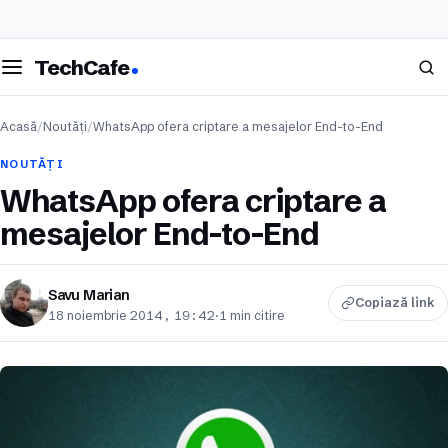
eschide meniul
Caută
TechCafe
Acasă
/
Noutăți
/
WhatsApp ofera criptare a mesajelor End-to-End
NOUTĂȚI
WhatsApp ofera criptare a
mesajelor End-to-End
Savu Marian
Copiază link
18 noiembrie 2014, 19:42
·
1 min citire