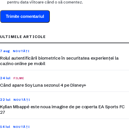
pentru data viitoare când o să comentez.
ULTIMELE ARTICOLE
7 aug
NOUTĂȚI
Rolul autentificării biometrice în securitatea experienței la
cazino online pe mobil
24 iul
FILME
Când apare Soy Luna sezonul 4 pe Disney+
22 iul
NOUTĂȚI
Kylian Mbappé este noua imagine de pe coperta EA Sports FC
27
14 iul
NOUTĂȚI