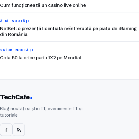
Cum funcționează un casino live online
3 iul
NOUTĂȚI
NetBet: o prezență licențiată neîntreruptă pe piața de iGaming
din România
26 iun
NOUTĂȚI
Cota 50 la orice pariu 1X2 pe Mondial
TechCafe
Blog noutăți și știri IT, evenimente IT și
tutoriale