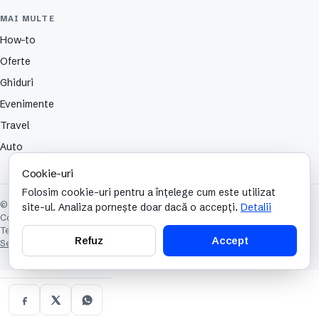
MAI MULTE
How-to
Oferte
Ghiduri
Evenimente
Travel
Auto
Cookie-uri
Folosim cookie-uri pentru a înțelege cum este utilizat
© 2026 TechCafe. Toate drepturile rezervate.
site-ul. Analiza pornește doar dacă o accepți.
Detalii
Contact
Despre
Partenerii nostri
Autori
Publicitate
Cookies
Confidențialitate
Termeni și condiții
Refuz
Accept
Setări cookie-uri