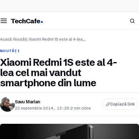
eschide meniul
Caută
TechCafe
Acasă
/
Noutăți
/
Xiaomi Redmi 1S este al 4-lea…
NOUTĂȚI
Xiaomi Redmi 1S este al 4-
lea cel mai vandut
smartphone din lume
Savu Marian
Copiază link
22 septembrie 2014, 13:25
·
2 min citire