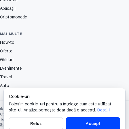
Aplicații
Criptomonede
MAI MULTE
How-to
Oferte
Ghiduri
Evenimente
Travel
Auto
Cookie-uri
Folosim cookie-uri pentru a înțelege cum este utilizat
© 2026 TechCafe. Toate drepturile rezervate.
site-ul. Analiza pornește doar dacă o accepți.
Detalii
Contact
Despre
Partenerii nostri
Autori
Publicitate
Cookies
Confidențialitate
Termeni și condiții
Refuz
Accept
Setări cookie-uri