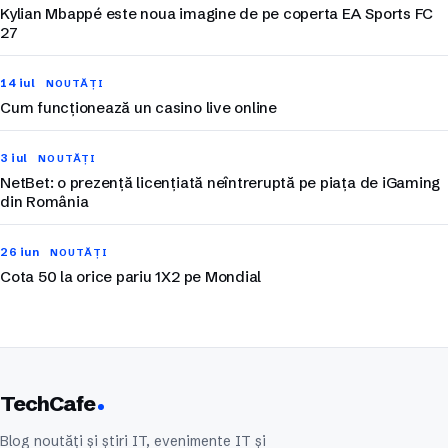
Kylian Mbappé este noua imagine de pe coperta EA Sports FC
27
14 iul
NOUTĂȚI
Cum funcționează un casino live online
3 iul
NOUTĂȚI
NetBet: o prezență licențiată neîntreruptă pe piața de iGaming
din România
26 iun
NOUTĂȚI
Cota 50 la orice pariu 1X2 pe Mondial
TechCafe
Blog noutăți și știri IT, evenimente IT și