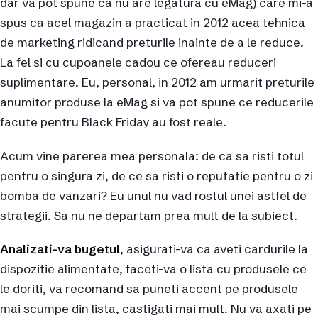
dar va pot spune ca nu are legatura cu eMag) care mi-a
spus ca acel magazin a practicat in 2012 acea tehnica
de marketing ridicand preturile inainte de a le reduce.
La fel si cu cupoanele cadou ce ofereau reduceri
suplimentare. Eu, personal, in 2012 am urmarit preturile
anumitor produse la eMag si va pot spune ce reducerile
facute pentru Black Friday au fost reale.
Acum vine parerea mea personala: de ca sa risti totul
pentru o singura zi, de ce sa risti o reputatie pentru o zi
bomba de vanzari? Eu unul nu vad rostul unei astfel de
strategii. Sa nu ne departam prea mult de la subiect.
Analizati-va bugetul
, asigurati-va ca aveti cardurile la
dispozitie alimentate, faceti-va o lista cu produsele ce
le doriti, va recomand sa puneti accent pe produsele
mai scumpe din lista, castigati mai mult. Nu va axati pe