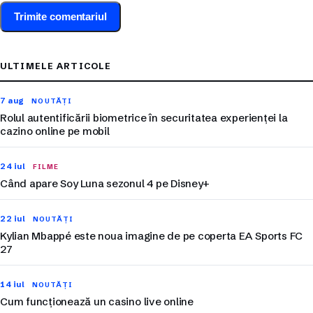
ULTIMELE ARTICOLE
7 aug
NOUTĂȚI
Rolul autentificării biometrice în securitatea experienței la
cazino online pe mobil
24 iul
FILME
Când apare Soy Luna sezonul 4 pe Disney+
22 iul
NOUTĂȚI
Kylian Mbappé este noua imagine de pe coperta EA Sports FC
27
14 iul
NOUTĂȚI
Cum funcționează un casino live online