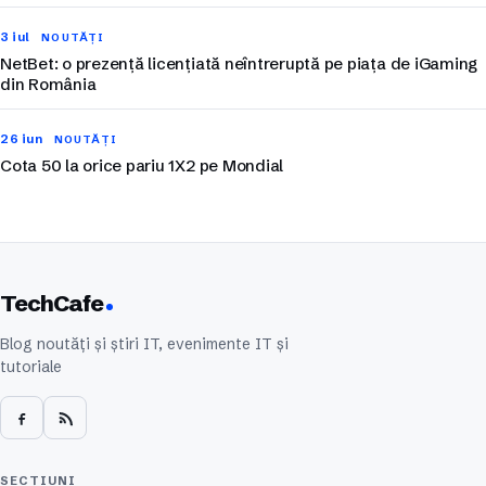
3 iul
NOUTĂȚI
NetBet: o prezență licențiată neîntreruptă pe piața de iGaming
din România
26 iun
NOUTĂȚI
Cota 50 la orice pariu 1X2 pe Mondial
TechCafe
Blog noutăți și știri IT, evenimente IT și
tutoriale
SECȚIUNI