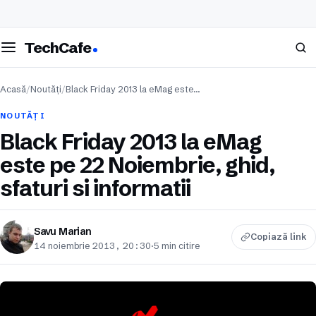
eschide meniul
Caută
TechCafe
Acasă
/
Noutăți
/
Black Friday 2013 la eMag este…
NOUTĂȚI
Black Friday 2013 la eMag
este pe 22 Noiembrie, ghid,
sfaturi si informatii
Savu Marian
Copiază link
14 noiembrie 2013, 20:30
·
5 min citire