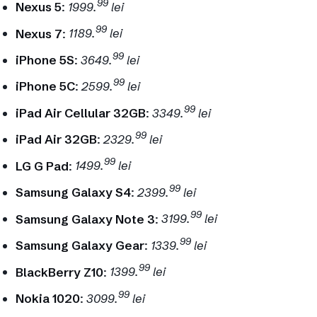
99
Nexus 5
:
1999.
lei
99
Nexus 7
:
1189.
lei
99
iPhone 5S
:
3649.
lei
99
iPhone 5C
:
2599.
lei
99
iPad Air Cellular 32GB
:
3349.
lei
99
iPad Air 32GB
:
2329.
lei
99
LG G Pad
:
1499.
lei
99
Samsung Galaxy S4
:
2399.
lei
99
Samsung Galaxy Note 3
:
3199.
lei
99
Samsung Galaxy Gear
:
1339.
lei
99
BlackBerry Z10
:
1399.
lei
99
Nokia 1020
:
3099.
lei