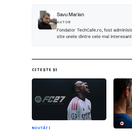
Savu Marian
AUTOR
Fondator TechCafe.ro, fost administr
site unele dintre cele mai interesant
CITEȘTE ȘI
NOUTĂȚI