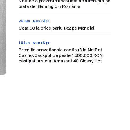
NetBet: o prezență licențiată neîntreruptă pe
piața de iGaming din România
26 iun
NOUTĂȚI
Cota 50 la orice pariu 1X2 pe Mondial
10 iun
NOUTĂȚI
Premiile senzaționale continuă la NetBet
Casino: Jackpot de peste 1.500.000 RON
câștigat la slotul Amusnet 40 Glossy Hot