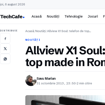
joi, 6 august 2026
TechCafe
Acasă
Noutăți
Tehnologie
Jocuri
F
DISTRIBUIE
Acasă
/
Noutăți
/
Allview X1 Soul: telefon de top…
NOUTĂȚI
Allview X1 Soul:
top made in Ro
Savu Marian
31 octombrie 2013, 23:50
·
2 min citire