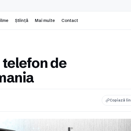
ilme
Știință
Mai multe
Contact
 telefon de
mania
Copiază li