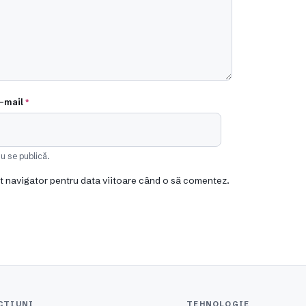
-mail
*
u se publică.
st navigator pentru data viitoare când o să comentez.
CȚIUNI
TEHNOLOGIE