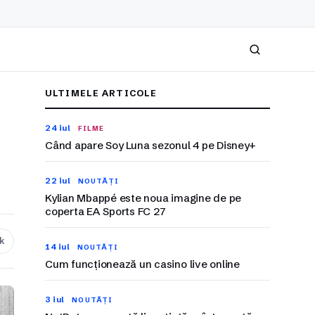
Caută
ULTIMELE ARTICOLE
24 iul
FILME
Când apare Soy Luna sezonul 4 pe Disney+
22 iul
NOUTĂȚI
Kylian Mbappé este noua imagine de pe
coperta EA Sports FC 27
nk
14 iul
NOUTĂȚI
Cum funcționează un casino live online
3 iul
NOUTĂȚI