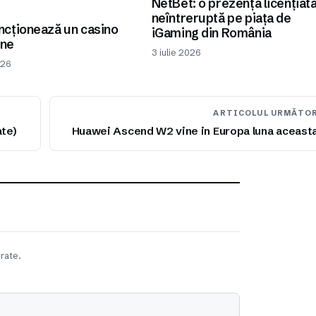
NetBet: o prezență licențiat
I
neîntreruptă pe piața de
cționează un casino
iGaming din România
ine
3 iulie 2026
026
ARTICOLUL URMĂTO
ate)
Huawei Ascend W2 vine in Europa luna aceast
rate.