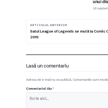
unui di
16 septem
ARTICOLUL ANTERIOR
Satul League of Legends se mută la Comic 
2016
Lasă un comentariu
Adresa de e-mail nu se publică. Comentariile sunt mode
Comentariul tău
*