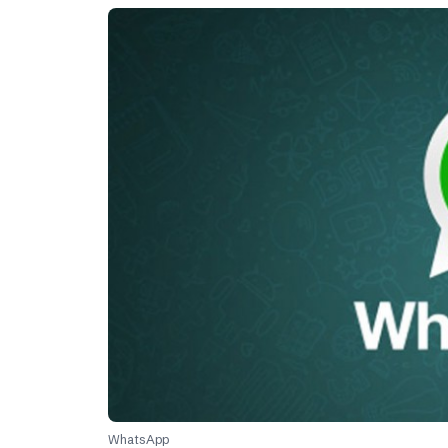
WhatsApp