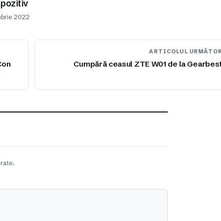
spozitiv
brie 2022
ARTICOLUL URMĂTO
Con
Cumpără ceasul ZTE W01 de la Gearbes
rate.