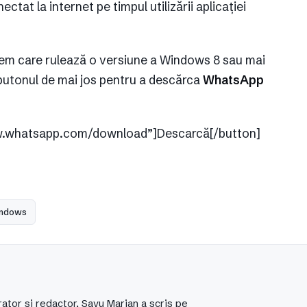
tat la internet pe timpul utilizării aplicației
stem care rulează o versiune a Windows 8 sau mai
 butonul de mai jos pentru a descărca
WhatsApp
www.whatsapp.com/download”]Descarcă[/button]
ndows
ator si redactor, Savu Marian a scris pe