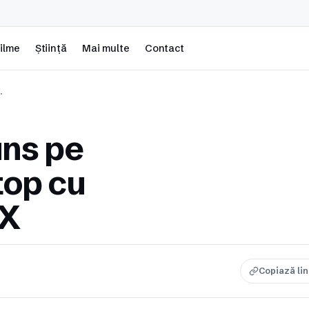
ilme
Știință
Mai multe
Contact
…
ns pe
top cu
 X
Copiază li