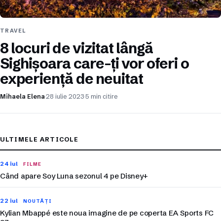
TRAVEL
8 locuri de vizitat lângă
Sighișoara care-ți vor oferi o
experiență de neuitat
Mihaela Elena
28 iulie 2023
5 min citire
ULTIMELE ARTICOLE
24 iul
FILME
Când apare Soy Luna sezonul 4 pe Disney+
22 iul
NOUTĂȚI
Kylian Mbappé este noua imagine de pe coperta EA Sports FC