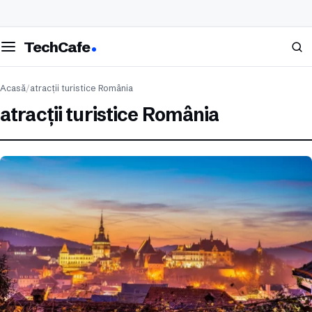
eschide meniul
Caută
TechCafe
Acasă
/
atracții turistice România
atracții turistice România