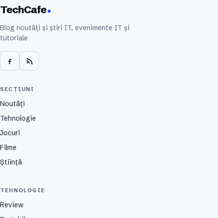
TechCafe
Blog noutăți și știri IT, evenimente IT și
tutoriale
SECȚIUNI
Noutăți
Tehnologie
Jocuri
Filme
Știință
TEHNOLOGIE
Review