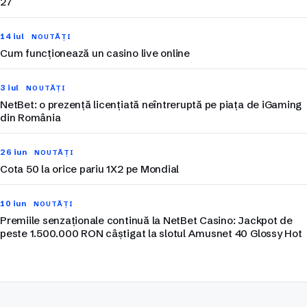
27
14 iul
NOUTĂȚI
Cum funcționează un casino live online
3 iul
NOUTĂȚI
NetBet: o prezență licențiată neîntreruptă pe piața de iGaming
din România
26 iun
NOUTĂȚI
Cota 50 la orice pariu 1X2 pe Mondial
10 iun
NOUTĂȚI
Premiile senzaționale continuă la NetBet Casino: Jackpot de
peste 1.500.000 RON câștigat la slotul Amusnet 40 Glossy Hot