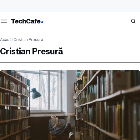
eschide meniul
Caută
TechCafe
Acasă
/
Cristian Presură
Cristian Presură