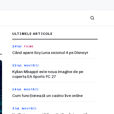
Caută
ULTIMELE ARTICOLE
24 iul
FILME
Când apare Soy Luna sezonul 4 pe Disney+
22 iul
NOUTĂȚI
Kylian Mbappé este noua imagine de pe
coperta EA Sports FC 27
14 iul
NOUTĂȚI
Cum funcționează un casino live online
3 iul
NOUTĂȚI