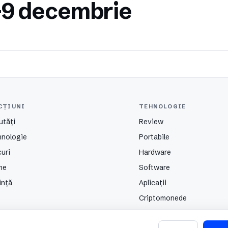
4-9 decembrie
CȚIUNI
TEHNOLOGIE
utăți
Review
hnologie
Portabile
uri
Hardware
me
Software
ință
Aplicații
Criptomonede