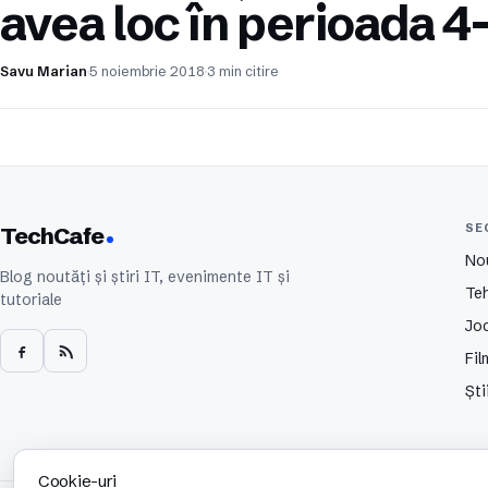
avea loc în perioada 
Savu Marian
5 noiembrie 2018
3 min citire
SE
TechCafe
No
Blog noutăți și știri IT, evenimente IT și
Te
tutoriale
Joc
Fil
Ști
Cookie-uri