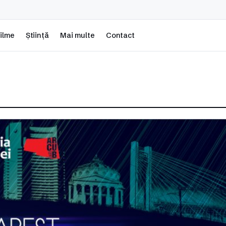
ilme
Știință
Mai multe
Contact