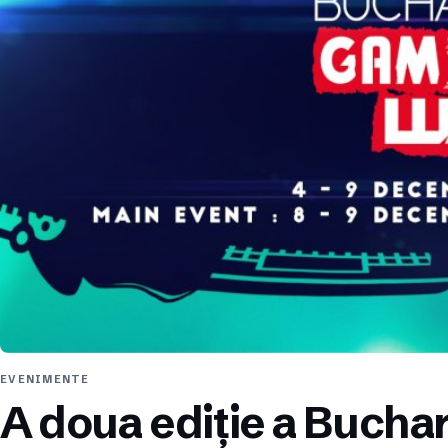
EVENIMENTE
A doua ediție a Buch