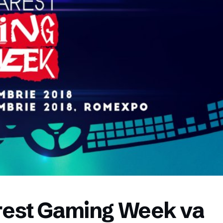
arest Gaming Week va