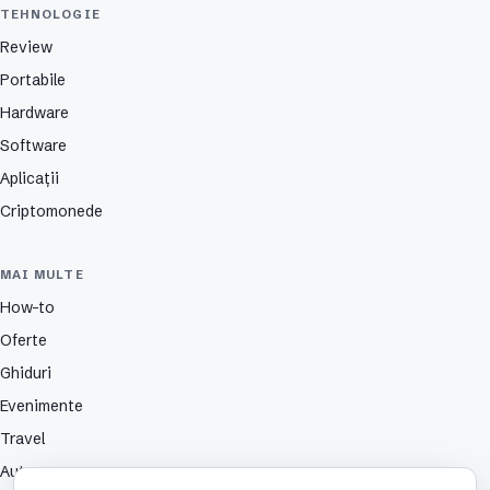
TEHNOLOGIE
Review
Portabile
Hardware
Software
Aplicații
Criptomonede
MAI MULTE
How-to
Oferte
Ghiduri
Evenimente
Travel
Auto