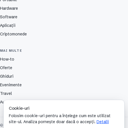
Hardware
Software
Aplicații
Criptomonede
MAI MULTE
How-to
Oferte
Ghiduri
Evenimente
Travel
Auto
Cookie-uri
Folosim cookie-uri pentru a înțelege cum este utilizat
site-ul. Analiza pornește doar dacă o accepți.
Detalii
© 2026 TechCafe. Toate drepturile rezervate.