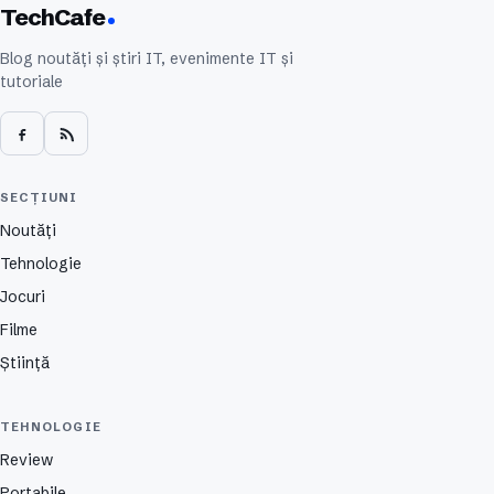
TechCafe
Blog noutăți și știri IT, evenimente IT și
tutoriale
SECȚIUNI
Noutăți
Tehnologie
Jocuri
Filme
Știință
TEHNOLOGIE
Review
Portabile