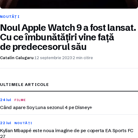
NOUTĂȚI
Noul Apple Watch 9 a fost lansat.
Cu ce îmbunătățiri vine față
de predecesorul său
Catalin Calugaru
12 septembrie 2023
2 min citire
ULTIMELE ARTICOLE
24 iul
FILME
Când apare Soy Luna sezonul 4 pe Disney+
22 iul
NOUTĂȚI
Kylian Mbappé este noua imagine de pe coperta EA Sports FC
27