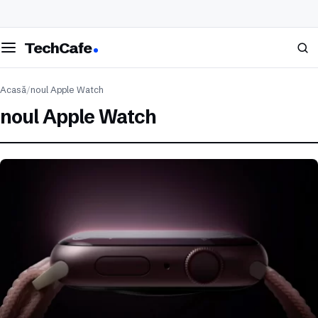
eschide meniul
Caută
TechCafe
Acasă
/
noul Apple Watch
noul Apple Watch