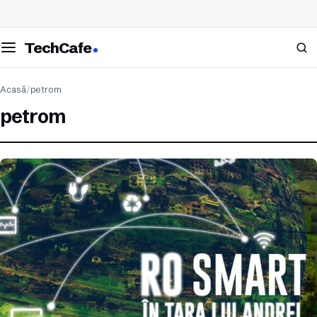
eschide meniul
Caută
TechCafe
Acasă
/
petrom
petrom