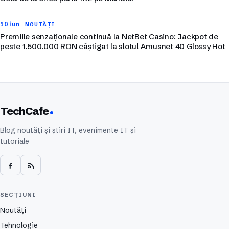
10 iun
NOUTĂȚI
Premiile senzaționale continuă la NetBet Casino: Jackpot de
peste 1.500.000 RON câștigat la slotul Amusnet 40 Glossy Hot
TechCafe
Blog noutăți și știri IT, evenimente IT și
tutoriale
SECȚIUNI
Noutăți
Tehnologie