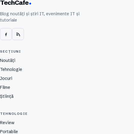
TechCafe
Blog noutăți și știri IT, evenimente IT și
tutoriale
SECȚIUNI
Noutăți
Tehnologie
Jocuri
Filme
Știință
TEHNOLOGIE
Review
Portabile