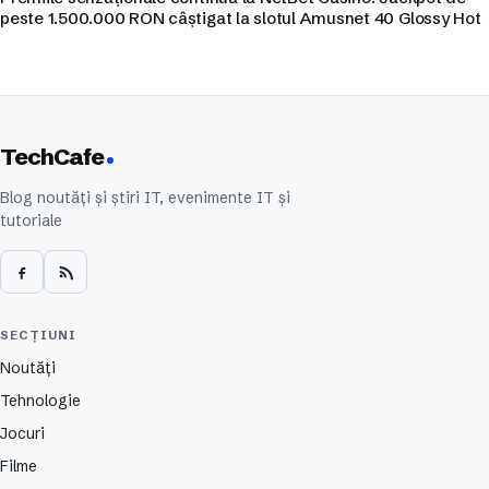
peste 1.500.000 RON câștigat la slotul Amusnet 40 Glossy Hot
TechCafe
Blog noutăți și știri IT, evenimente IT și
tutoriale
SECȚIUNI
Noutăți
Tehnologie
Jocuri
Filme