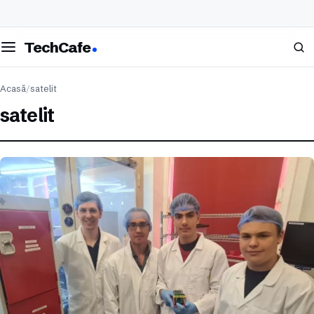
eschide meniul
Caută
TechCafe
Acasă
/
satelit
satelit