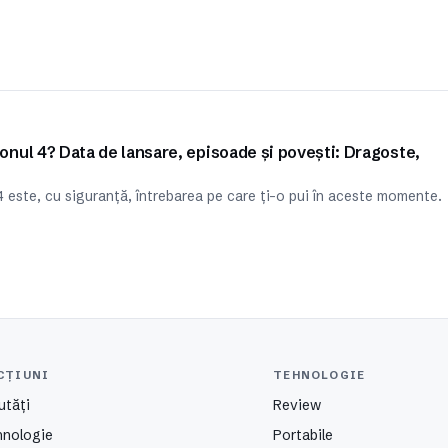
nul 4? Data de lansare, episoade și povești: Dragoste,
este, cu siguranță, întrebarea pe care ți-o pui în aceste momente.
CȚIUNI
TEHNOLOGIE
utăți
Review
hnologie
Portabile