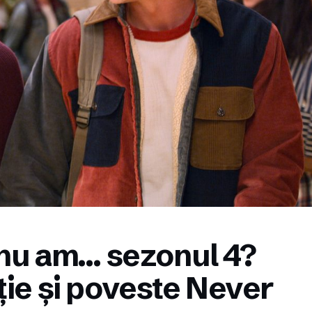
 nu am… sezonul 4?
uție și poveste Never