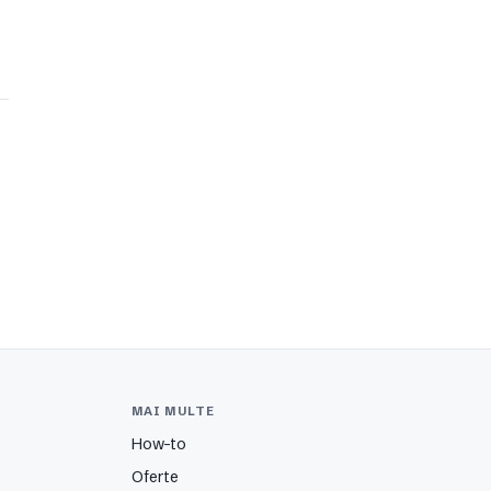
MAI MULTE
How-to
Oferte