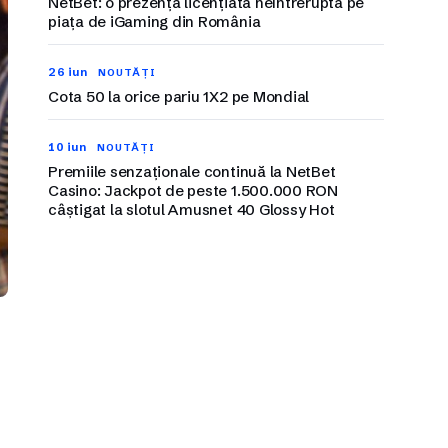
NetBet: o prezență licențiată neîntreruptă pe
piața de iGaming din România
26 iun
NOUTĂȚI
Cota 50 la orice pariu 1X2 pe Mondial
10 iun
NOUTĂȚI
Premiile senzaționale continuă la NetBet
Casino: Jackpot de peste 1.500.000 RON
câștigat la slotul Amusnet 40 Glossy Hot