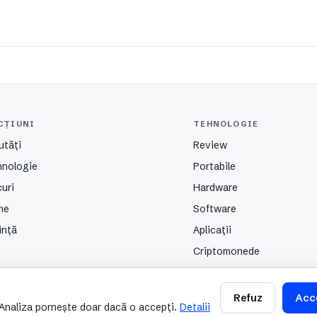
CȚIUNI
TEHNOLOGIE
utăți
Review
hnologie
Portabile
uri
Hardware
me
Software
ință
Aplicații
Criptomonede
Refuz
Acc
. Analiza pornește doar dacă o accepți.
Detalii
Contact
Despre
Partenerii nostri
Autori
Public