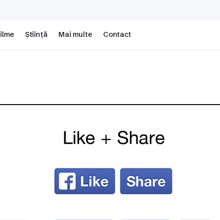
ilme
Știință
Mai multe
Contact