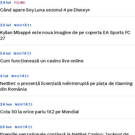
24 iul
FILME
Când apare Soy Luna sezonul 4 pe Disney+
22 iul
NOUTĂȚI
Kylian Mbappé este noua imagine de pe coperta EA Sports FC
27
14 iul
NOUTĂȚI
Cum funcționează un casino live online
3 iul
NOUTĂȚI
NetBet: o prezență licențiată neîntreruptă pe piața de iGaming
din România
26 iun
NOUTĂȚI
Cota 50 la orice pariu 1X2 pe Mondial
10 iun
NOUTĂȚI
Premiile senzaționale continuă la NetBet Casino: Jackpot de