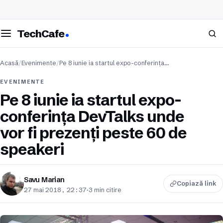
eschide meniul
Caută
TechCafe
Acasă
/
Evenimente
/
Pe 8 iunie ia startul expo-conferința…
EVENIMENTE
Pe 8 iunie ia startul expo-
conferința DevTalks unde
vor fi prezenți peste 60 de
speakeri
Savu Marian
Copiază link
27 mai 2018, 22:37
·
3 min citire