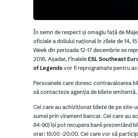
În semn de respect și omagiu față de Majes
oficiale a doliului național în zilele de 14
Week din perioada 12-17 decembrie se repr
2018. Așadar, Finalele
ESL Southeast Eu
of Legends
vor fi reprogramate pentru ac
Persoanele care doresc contravaloarea bil
să contacteze agenția de bilete emitentă.
Cei care au achiziționat bilete de pe site-u
sumei prin virament bancar. Cei care au ac
84-90) își pot recupera banii prezentând bil
orar: 15:00 -20:00. Cei care vor să partici