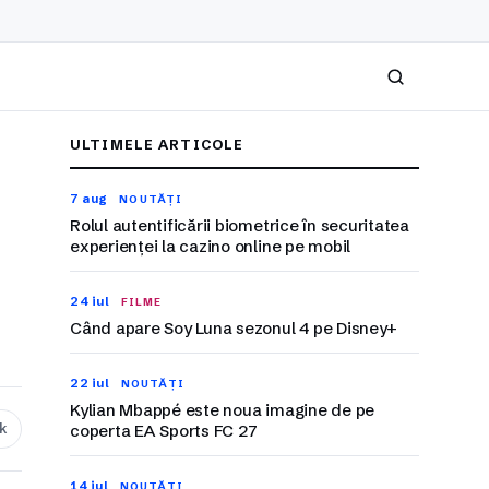
Caută
ULTIMELE ARTICOLE
7 aug
NOUTĂȚI
Rolul autentificării biometrice în securitatea
experienței la cazino online pe mobil
24 iul
FILME
Când apare Soy Luna sezonul 4 pe Disney+
22 iul
NOUTĂȚI
Kylian Mbappé este noua imagine de pe
nk
coperta EA Sports FC 27
14 iul
NOUTĂȚI