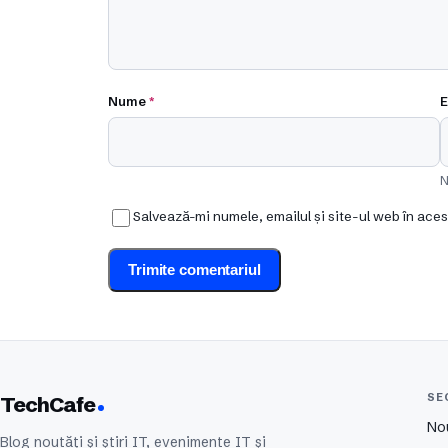
Nume
*
E
N
Salvează-mi numele, emailul și site-ul web în ace
SE
TechCafe
No
Blog noutăți și știri IT, evenimente IT și