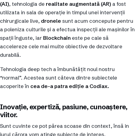
(AI)
, tehnologia de
realitate augmentată (AR)
a fost
utilizata in sala de operație in timpul unei intervenții
chirurgicale live,
dronele
sunt acum concepute pentru
a poleniza culturile și a efectua inspecții ale mașinilor în
spații înguste, iar
Blockchain
este pe cale să
accelereze cele mai multe obiective de dezvoltare
durabilă.
Tehnologia deep tech a îmbunătățit noul nostru
“normal”. Acestea sunt câteva dintre subiectele
acoperite în
cea de-a patra ediție a Codiax.
Inovație, expertiză, pasiune, cunoaștere,
viitor.
Sunt cuvinte ce pot părea scoase din context, însă in
jurul cărora vom atinge subiecte de interes.