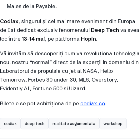
Males de la Payable.
Codiax
, singurul și cel mai mare eveniment din Europa
de Est dedicat exclusiv fenomenului
Deep Tech
va avea
loc între
13-14 mai
, pe platforma
Hopin
.
Vă invităm să descoperiți cum va revoluționa tehnologia
noul nostru “normal” direct de la experții in domeniu din
Laboratorul de propulsie cu jet al NASA, Hello
Tomorrow, Forbes 30 under 30, ML6, Overstory,
Evidently.AI, Fortune 500 si Uizard.
Biletele se pot achiziționa de pe
codiax.co
.
codiax
deep tech
realitate augumentata
workshop