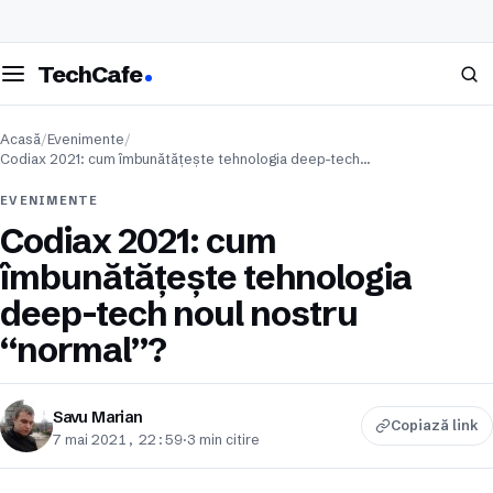
eschide meniul
Caută
TechCafe
Acasă
/
Evenimente
/
Codiax 2021: cum îmbunătățește tehnologia deep-tech…
EVENIMENTE
Codiax 2021: cum
îmbunătățește tehnologia
deep-tech noul nostru
“normal”?
Savu Marian
Copiază link
7 mai 2021, 22:59
·
3 min citire