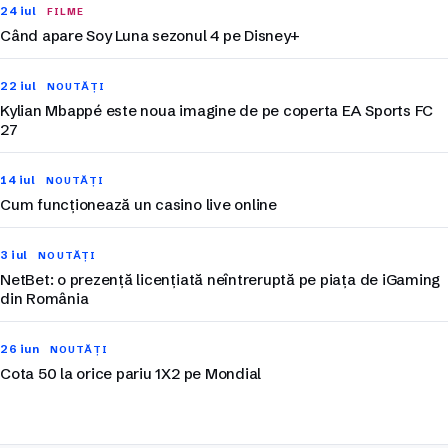
24 iul
FILME
Când apare Soy Luna sezonul 4 pe Disney+
22 iul
NOUTĂȚI
Kylian Mbappé este noua imagine de pe coperta EA Sports FC
27
14 iul
NOUTĂȚI
Cum funcționează un casino live online
3 iul
NOUTĂȚI
NetBet: o prezență licențiată neîntreruptă pe piața de iGaming
din România
26 iun
NOUTĂȚI
Cota 50 la orice pariu 1X2 pe Mondial