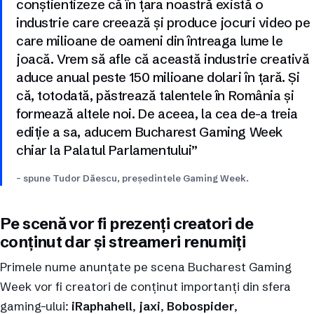
conștientizeze că în țara noastră există o
industrie care creează și produce jocuri video pe
care milioane de oameni din întreaga lume le
joacă. Vrem să afle că această industrie creativă
aduce anual peste 150 milioane dolari în țară. Și
că, totodată, păstrează talentele în România și
formează altele noi. De aceea, la cea de-a treia
ediție a sa, aducem Bucharest Gaming Week
chiar la Palatul Parlamentului”
– spune Tudor Dăescu, președintele Gaming Week.
Pe scenă vor fi prezenți creatori de
conținut dar și streameri renumiți
Primele nume anunțate pe scena Bucharest Gaming
Week vor fi creatori de conținut importanți din sfera
gaming-ului:
iRaphahell
,
jaxi
,
Bobospider
,