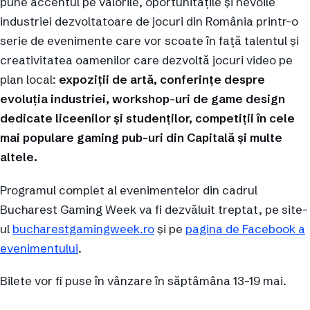
pune accentul pe valorile, oportunitățile și nevoile
industriei dezvoltatoare de jocuri din România printr-o
serie de evenimente care vor scoate în față talentul și
creativitatea oamenilor care dezvoltă jocuri video pe
plan local:
expoziții de artă, conferințe despre
evoluția industriei, workshop-uri de game design
dedicate liceenilor și studenților, competiții
î
n cele
mai populare gaming pub-uri din Capitală și multe
altele.
Programul complet al evenimentelor din cadrul
Bucharest Gaming Week va fi dezvăluit treptat, pe site-
ul
bucharestgamingweek.ro
și pe
pagina de Facebook a
evenimentului
.
Bilete vor fi puse în vânzare în săptâmâna 13-19 mai.