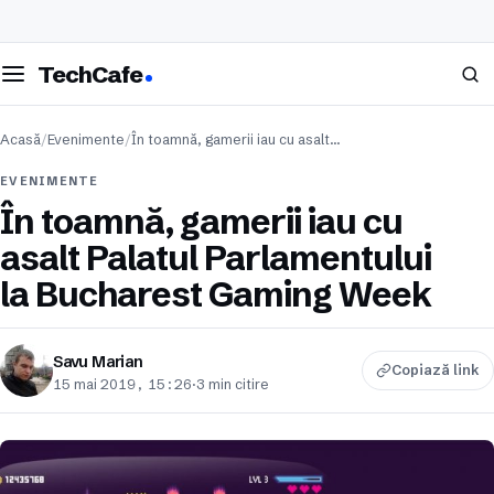
eschide meniul
Caută
TechCafe
Acasă
/
Evenimente
/
În toamnă, gamerii iau cu asalt…
EVENIMENTE
În toamnă, gamerii iau cu
asalt Palatul Parlamentului
la Bucharest Gaming Week
Savu Marian
Copiază link
15 mai 2019, 15:26
·
3 min citire