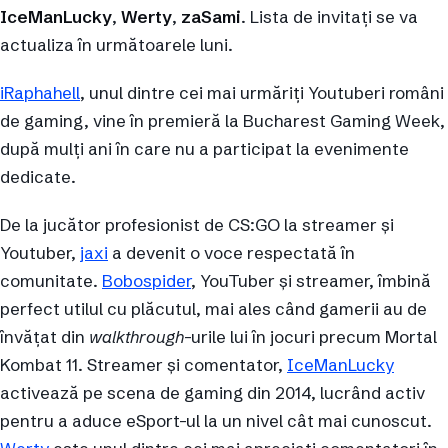
IceManLucky
,
Werty
,
zaSami
. Lista de invitați se va
actualiza în următoarele luni.
iRaphahell
, unul dintre cei mai urmăriți Youtuberi români
de gaming, vine în premieră la Bucharest Gaming Week,
după mulți ani în care nu a participat la evenimente
dedicate.
De la jucător profesionist de CS:GO la streamer și
Youtuber,
jaxi
a devenit o voce respectată în
comunitate.
Bobospider
, YouTuber și streamer, îmbină
perfect utilul cu plăcutul, mai ales când gamerii au de
învățat din
walkthrough
-urile lui în jocuri precum Mortal
Kombat 11. Streamer și comentator,
IceManLucky
activează pe scena de gaming din 2014, lucrând activ
pentru a aduce eSport-ul la un nivel cât mai cunoscut.