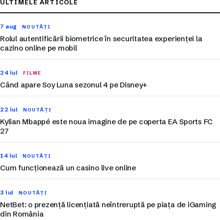
ULTIMELE ARTICOLE
7 aug
NOUTĂȚI
Rolul autentificării biometrice în securitatea experienței la
cazino online pe mobil
24 iul
FILME
Când apare Soy Luna sezonul 4 pe Disney+
22 iul
NOUTĂȚI
Kylian Mbappé este noua imagine de pe coperta EA Sports FC
27
14 iul
NOUTĂȚI
Cum funcționează un casino live online
3 iul
NOUTĂȚI
NetBet: o prezență licențiată neîntreruptă pe piața de iGaming
din România