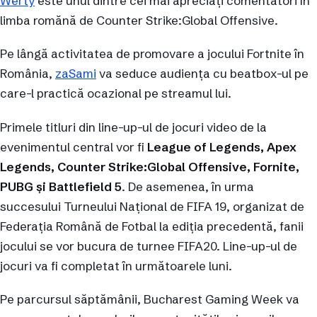
Werty
este unul dintre cei mai apreciați comentatori în
limba romănă de Counter Strike:Global Offensive.
Pe lângă activitatea de promovare a jocului Fortnite în
România,
zaSami
va seduce audiența cu beatbox-ul pe
care-l practică ocazional pe streamul lui.
Primele titluri din line-up-ul de jocuri video de la
evenimentul central vor fi
League of Legends, Apex
Legends, Counter Strike:Global Offensive, Fornite,
PUBG și Battlefield 5
. De asemenea, în urma
succesului Turneului Național de FIFA 19, organizat de
Federația Română de Fotbal la ediția precedentă, fanii
jocului se vor bucura de turnee FIFA20. Line-up-ul de
jocuri va fi completat în următoarele luni.
Pe parcursul săptămânii, Bucharest Gaming Week va