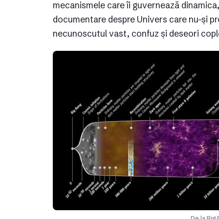
mecanismele care îi guvernează dinamica,
documentare despre Univers care nu-și pro
necunoscutul vast, confuz și deseori cople
De la Big 