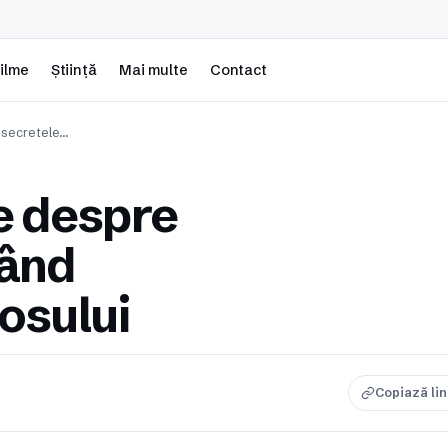
ilme
Știință
Mai multe
Contact
 secretele…
e despre
rând
osului
Copiază li