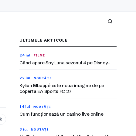
Caută
ULTIMELE ARTICOLE
24 iul
FILME
Când apare Soy Luna sezonul 4 pe Disney+
22 iul
NOUTĂȚI
Kylian Mbappé este noua imagine de pe
coperta EA Sports FC 27
14 iul
NOUTĂȚI
Cum funcționează un casino live online
nk
3 iul
NOUTĂȚI