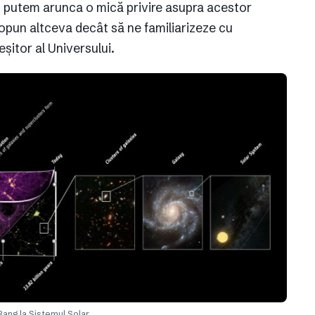
 putem arunca o mică privire asupra acestor
pun altceva decât să ne familiarizeze cu
șitor al Universului.
Bang la Sistemul Solar