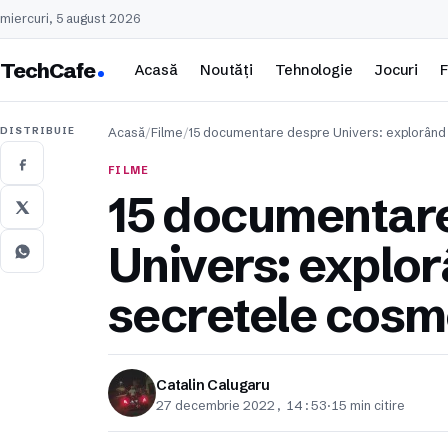
miercuri, 5 august 2026
TechCafe
Acasă
Noutăți
Tehnologie
Jocuri
F
DISTRIBUIE
Acasă
/
Filme
/
15 documentare despre Univers: explorând
FILME
15 documentar
Univers: explo
secretele cosm
Catalin Calugaru
27 decembrie 2022, 14:53
·
15 min citire