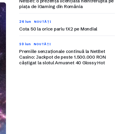
NetBet: o prezență licențiată neîntreruptă pe
piața de iGaming din România
26 iun
NOUTĂȚI
Cota 50 la orice pariu 1X2 pe Mondial
10 iun
NOUTĂȚI
Premiile senzaționale continuă la NetBet
Casino: Jackpot de peste 1.500.000 RON
câștigat la slotul Amusnet 40 Glossy Hot