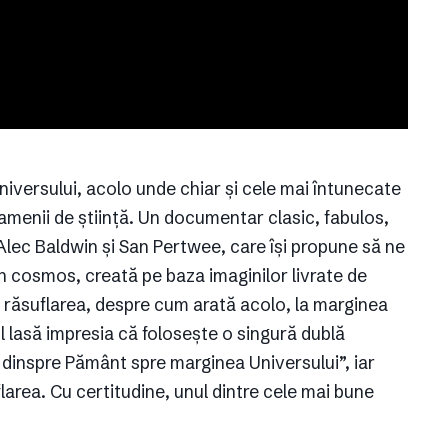
niversului, acolo unde chiar și cele mai întunecate
oamenii de știință. Un documentar clasic, fabulos,
lec Baldwin și San Pertwee, care își propune să ne
în cosmos, creată pe baza imaginilor livrate de
aie răsuflarea, despre cum arată acolo, la marginea
l lasă impresia că folosește o singură dublă
 dinspre Pământ spre marginea Universului”, iar
flarea. Cu certitudine, unul dintre cele mai bune