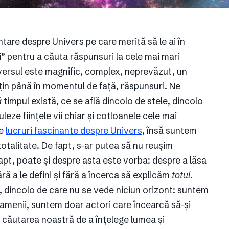
tare despre Univers pe care merită să le ai în
ței” pentru a căuta răspunsuri la cele mai mari
niversul este magnific, complex, neprevăzut, un
uțin până în momentul de față, răspunsuri. Ne
ă
timpul există, ce se află dincolo de stele, dincolo
eze ființele vii chiar și cotloanele cele mai
te
lucruri fascinante despre Univers
, însă suntem
 totalitate. De fapt, s-ar putea să nu reușim
apt, poate și despre asta este vorba: despre a lăsa
fără a le defini și fără a încerca să explicăm
totul
.
, dincolo de care nu se vede niciun orizont: suntem
i, oamenii, suntem doar actori care încearcă să-și
în căutarea noastră de a înțelege lumea și