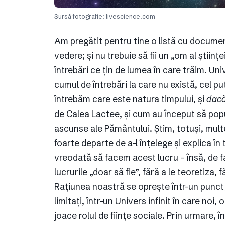
Sursă fotografie: livescience.com
Am pregătit pentru tine o listă cu documen
vedere; și nu trebuie să fii un „om al știin
întrebări ce țin de lumea în care trăim. U
cumul de întrebări la care nu există, cel p
întrebăm care este natura timpului, și
dac
de Calea Lactee, și cum au început să popul
ascunse ale Pământului. Știm, totuși, mul
foarte departe de a-l înțelege și explica în
vreodată să facem acest lucru – însă, de f
lucrurile „doar să fie”, fără a le teoretiza, 
Rațiunea noastră se oprește într-un punct
limitați, într-un Univers infinit în care no
joace rolul de ființe sociale. Prin urmare, 