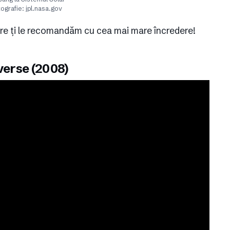
ografie: jpl.nasa.gov
re ți le recomandăm cu cea mai mare încredere!
verse (2008)