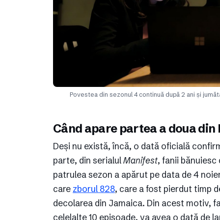
Povestea din sezonul 4 continuă după 2 ani și jumăt
Când apare partea a doua din 
Deși nu există, încă, o dată oficială confi
parte, din serialul
Manifest
, fanii bănuiesc
patrulea sezon a apărut pe data de 4 noiem
care
zborul 828
, care a fost pierdut timp d
decolarea din Jamaica. Din acest motiv, fa
celelalte 10 episoade, va avea o dată de lan