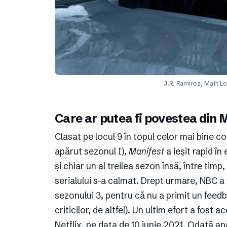
J.R. Ramirez, Matt L
Care ar putea fi povestea din 
Clasat pe locul 9 în topul celor mai bine c
apărut sezonul I),
Manifest
a ieșit rapid î
și chiar un al treilea sezon însă, între tim
serialului s-a calmat. Drept urmare, NBC a 
sezonului 3, pentru că nu a primit un feedb
criticilor, de altfel). Un ultim efort a fost 
Netflix, pe data de 10 iunie 2021. Odată apă