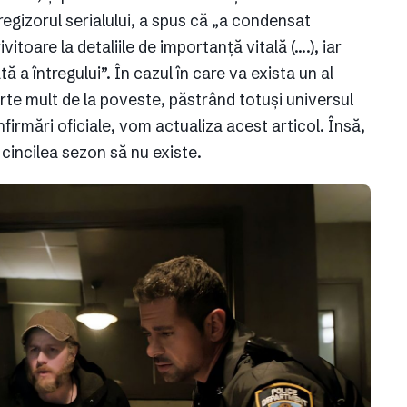
regizorul serialului, a spus că „a condensat
toare la detaliile de importanță vitală (….), iar
a întregului”. În cazul în care va exista un al
rte mult de la poveste, păstrând totuși universul
nfirmări oficiale, vom actualiza acest articol. Însă,
cincilea sezon să nu existe.