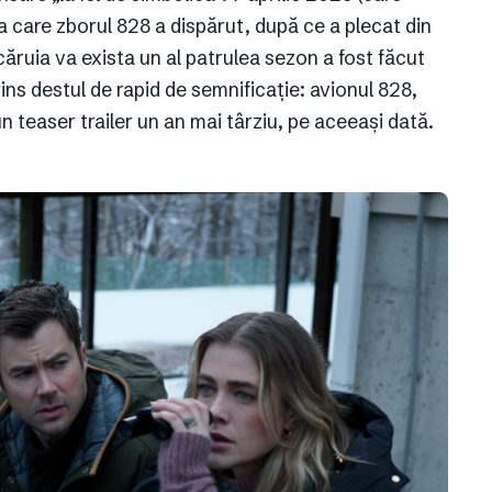
a la care zborul 828 a dispărut, după ce a plecat din
uia va exista un al patrulea sezon a fost făcut
rins destul de rapid de semnificație: avionul 828,
un teaser trailer un an mai târziu, pe aceeași dată.