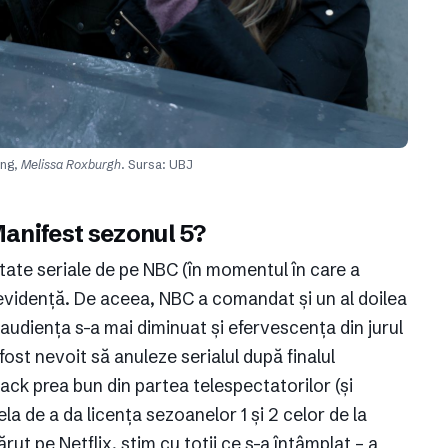
ong,
Melissa Roxburgh
. Sursa: UBJ
Manifest sezonul 5?
otate seriale de pe NBC (în momentul în care a
n evidență. De aceea, NBC a comandat și un al doilea
p, audiența s-a mai diminuat și efervescența din jurul
fost nevoit să anuleze serialul după finalul
ack prea bun din partea telespectatorilor (și
acela de a da licența sezoanelor 1 și 2 celor de la
rut pe Netflix, știm cu toții ce s-a întâmplat – a