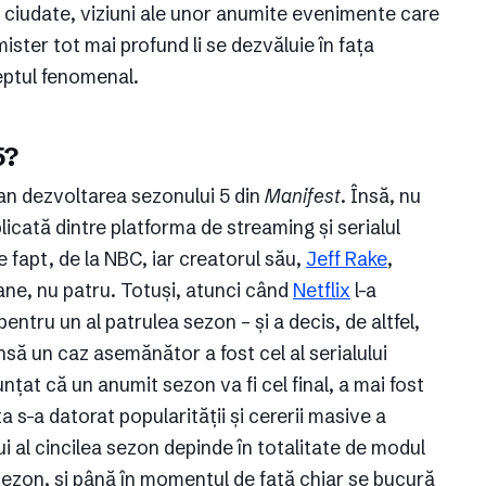
 ciudate, viziuni ale unor anumite evenimente care
mister tot mai profund li se dezvăluie în fața
reptul fenomenal.
5?
lan dezvoltarea sezonului 5 din
Manifest
. Însă, nu
icată dintre platforma de streaming și serialul
de fapt, de la NBC, iar creatorul său,
Jeff Rake
,
oane, nu patru. Totuși, atunci când
Netflix
l-a
pentru un al patrulea sezon – și a decis, de altfel,
 Însă un caz asemănător a fost cel al serialului
unțat că un anumit sezon va fi cel final, a mai fost
ta s-a datorat popularității și cererii masive a
ui al cincilea sezon depinde în totalitate de modul
 sezon, și până în momentul de față chiar se bucură