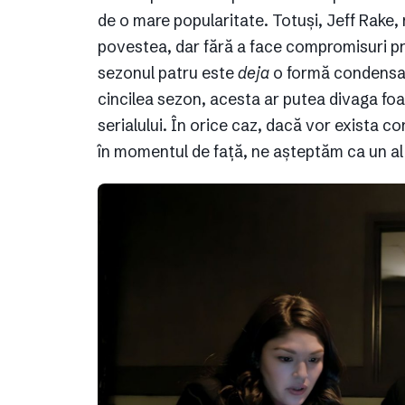
de o mare popularitate. Totuși, Jeff Rake, 
povestea, dar fără a face compromisuri privi
sezonul patru este
deja
o formă condensată 
cincilea sezon, acesta ar putea divaga foa
serialului. În orice caz, dacă vor exista co
în momentul de față, ne așteptăm ca un al 