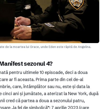
ate de la moartea lui Grace, unde Eden este răpită de Angelina.
Manifest sezonul 4?
rmată pentru ultimele 10 episoade, deci a doua
 care ar fi aceasta. Prima parte din cel de-al
brie, care, întâmplător sau nu, este și data la
e cinci ani și jumătate, a aterizat la New York, după
nii cred că partea a doua a sezonului patru,
sare „la fel de simbolică”: 7 aprilie 2023 (care