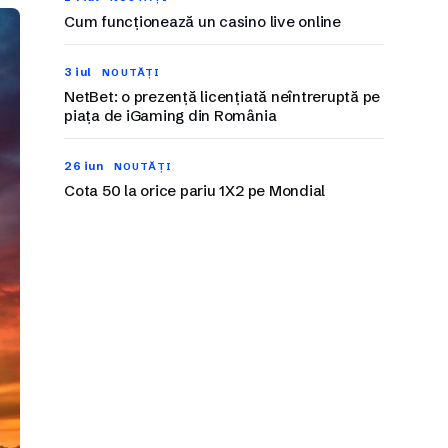
Cum funcționează un casino live online
3 iul
NOUTĂȚI
NetBet: o prezență licențiată neîntreruptă pe
piața de iGaming din România
26 iun
NOUTĂȚI
Cota 50 la orice pariu 1X2 pe Mondial