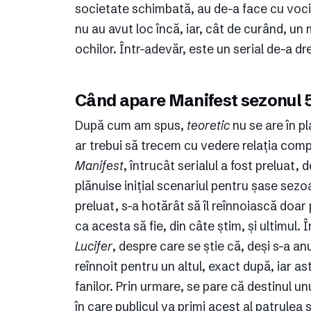
societate schimbată, au de-a face cu voci
nu au avut loc încă, iar, cât de curând, un 
ochilor. Într-adevăr, este un serial de-a d
Când apare Manifest sezonul 
După cum am spus,
teoretic
nu se are în p
ar trebui să trecem cu vedere relația compl
Manifest
, întrucât serialul a fost preluat, 
plănuise inițial scenariul pentru șase sez
preluat, s-a hotărât să îl reînnoiască doar 
ca acesta să fie, din câte știm, și ultimul.
Lucifer
, despre care se știe că, deși s-a an
reînnoit pentru un altul, exact după, iar as
fanilor. Prin urmare, se pare că destinul un
în care publicul va primi acest al patrulea