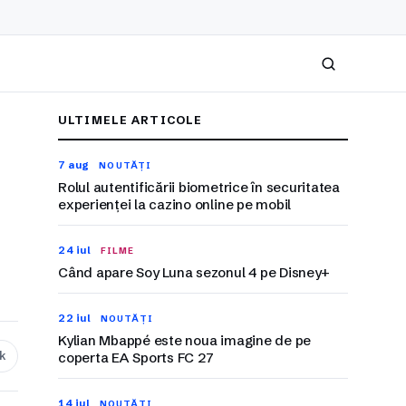
Caută
ULTIMELE ARTICOLE
7 aug
NOUTĂȚI
Rolul autentificării biometrice în securitatea
experienței la cazino online pe mobil
24 iul
FILME
Când apare Soy Luna sezonul 4 pe Disney+
22 iul
NOUTĂȚI
Kylian Mbappé este noua imagine de pe
nk
coperta EA Sports FC 27
14 iul
NOUTĂȚI