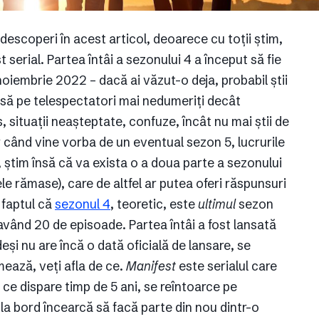
descoperi în acest articol, deoarece cu toții știm,
 serial. Partea întâi a sezonului 4 a început să fie
noiembrie 2022 – dacă ai văzut-o deja, probabil știi
lasă pe telespectatori mai nedumeriți decât
, situații neașteptate, confuze, încât nu mai știi de
Iar când vine vorba de un eventual sezon 5, lucrurile
 știm însă că va exista o a doua parte a sezonului
ele rămase), care de altfel ar putea oferi răspunsuri
i faptul că
sezonul 4
, teoretic, este
ultimul
sezon
vând 20 de episoade. Partea întâi a fost lansată
eși nu are încă o dată oficială de lansare, se
mează, veți afla de ce.
Manifest
este serialul care
ce dispare timp de 5 ani, se reîntoarce pe
a bord încearcă să facă parte din nou dintr-o