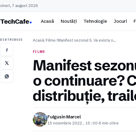
vineri, 7 august 2026
TechCafe
Acasă
Noutăți
Tehnologie
Jocuri
F
DISTRIBUIE
Acasă
/
Filme
/
Manifest sezonul 5. Va exista o…
FILME
Manifest sezonu
o continuare? 
distribuție, trai
Fulgusin Marcel
15 noiembrie 2022, 15:00
·
8 min citire