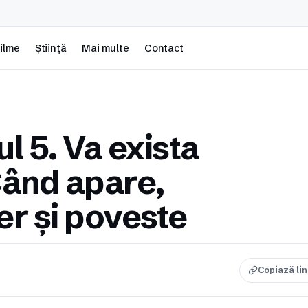
ilme
Știință
Mai multe
Contact
l 5. Va exista
Când apare,
ler și poveste
Copiază li