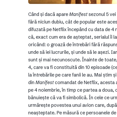
Când și dacă apare
Manifest
sezonul 5 vei 
fără niciun dubiu, cât de popular este acest
difuzată pe Netflix începând cu data de 4 
că, exact cum era de așteptat, serialul îi 
oricând: o groază de întrebări fără răspuns
unde să iei lucrurile, și unde să le așezi. 
sunt și mai necunoscute. Înainte de toate,
4, care va fi constituită din 10 episoade (c
la întrebările pe care fanii le au. Mai știm ș
din
Manifest
comandat de Netflix, acesta a
pe 4 noiembrie, în timp ce partea a doua, d
bănuiește că va fi simbolică. În cele ce ur
urmărește povestea unui avion care, după 
neașteptate. Pe măsură ce persoanele de l