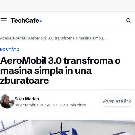
eschide meniul
Caută
TechCafe
Acasă
/
Noutăți
/
AeroMobil 3.0 transfroma o masina simpla…
NOUTĂȚI
AeroMobil 3.0 transfroma o
masina simpla in una
zburatoare
Savu Marian
Copiază link
30 octombrie 2014, 21:32
·
1 min citire