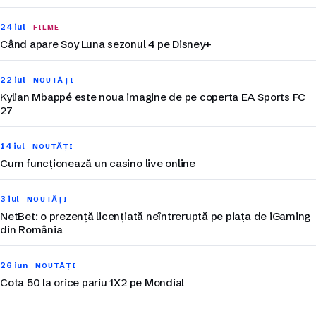
24 iul
FILME
Când apare Soy Luna sezonul 4 pe Disney+
22 iul
NOUTĂȚI
Kylian Mbappé este noua imagine de pe coperta EA Sports FC
27
14 iul
NOUTĂȚI
Cum funcționează un casino live online
3 iul
NOUTĂȚI
NetBet: o prezență licențiată neîntreruptă pe piața de iGaming
din România
26 iun
NOUTĂȚI
Cota 50 la orice pariu 1X2 pe Mondial