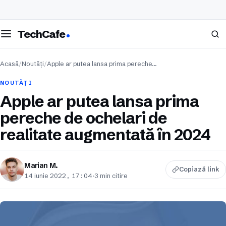
eschide meniul
Caută
TechCafe
Acasă
/
Noutăți
/
Apple ar putea lansa prima pereche…
NOUTĂȚI
Apple ar putea lansa prima
pereche de ochelari de
realitate augmentată în 2024
Marian M.
Copiază link
14 iunie 2022, 17:04
·
3 min citire