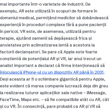
mai importante într-o varietate de industrii. De
exemplu, AR este utilizată în scopuri de formare în
domeniul medical, permițând medicilor să dobândească
experiență în proceduri complexe fără a pune pacienții
în pericol. VR este, de asemenea, utilizată pentru
terapie, ajutând oamenii să depășească frica și
anxietatea prin aclimatizarea lentă a acestora la
factorii declanșatori. Se pare că Apple este foarte
conștientă de potențialul AR și VR, iar anul trecut un
analist important a declarat că firma intenționează să
înlocuiască iPhone-ul cu un dispozitiv AR până în 2031
.
Deși aceasta ar fi o schimbare gigantică pentru Apple,
este evident că marea companie lucrează deja din greu
la realizarea tuturor aplicațiilor sale native – iMessage,
FaceTime, Maps etc. – să fie compatibile atât cu AR, cât
și cu VR. În consecință, pare probabil ca AR și VR să