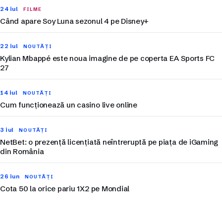
24 iul
FILME
Când apare Soy Luna sezonul 4 pe Disney+
22 iul
NOUTĂȚI
Kylian Mbappé este noua imagine de pe coperta EA Sports FC
27
14 iul
NOUTĂȚI
Cum funcționează un casino live online
3 iul
NOUTĂȚI
NetBet: o prezență licențiată neîntreruptă pe piața de iGaming
din România
26 iun
NOUTĂȚI
Cota 50 la orice pariu 1X2 pe Mondial