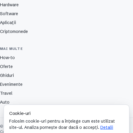
Hardware
Software
Aplicații
Criptomonede
MAI MULTE
How-to
Oferte
Ghiduri
Evenimente
Travel
Auto
Cookie-uri
Folosim cookie-uri pentru a înțelege cum este utilizat
© 2026 TechCafe. Toate drepturile rezervate.
site-ul. Analiza pornește doar dacă o accepți.
Detalii
Contact
Despre
Partenerii nostri
Autori
Publicitate
Cookies
Confidențialitate