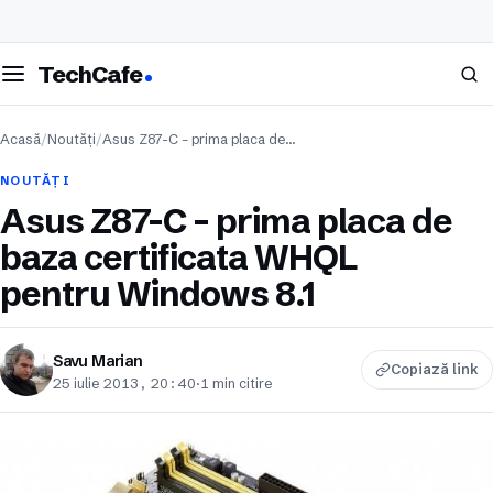
eschide meniul
Caută
TechCafe
Acasă
/
Noutăți
/
Asus Z87-C – prima placa de…
NOUTĂȚI
Asus Z87-C – prima placa de
baza certificata WHQL
pentru Windows 8.1
Savu Marian
Copiază link
25 iulie 2013, 20:40
·
1 min citire