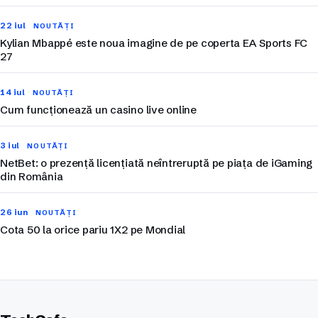
22 iul
NOUTĂȚI
Kylian Mbappé este noua imagine de pe coperta EA Sports FC
27
14 iul
NOUTĂȚI
Cum funcționează un casino live online
3 iul
NOUTĂȚI
NetBet: o prezență licențiată neîntreruptă pe piața de iGaming
din România
26 iun
NOUTĂȚI
Cota 50 la orice pariu 1X2 pe Mondial