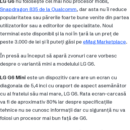
LG G6
nu folosește cel mai nou procesor mobil,
Snapdragon 835 de la Qualcomm
, dar asta nu îi reduce
popularitatea sau părerile foarte bune venite din partea
utilizatorilor sau a editorilor de specialitate. Noul
terminal este disponibil și la noi în țară la un preț de
peste 3.000 de lei și îl puteți găsi pe
eMag Marketplace
.
În presă au început să apară zvonuri care vorbesc
despre o variantă mini a modelului LG G6.
LG G6 Mini
este un dispozitiv care are un ecran cu
diagonala de 5,4 inci cu oraport de aspect asemănător
cu al fratelui său mai mare, LG G6. Rata ecran-carcasă
va fi de aproximativ 80% iar despre specificațiile
tehnice nu se cunosc informații dar cu siguranță nu va
folosi un procesor mai bun față de G6.