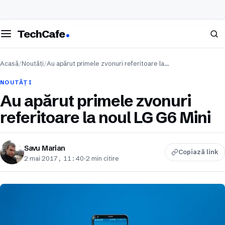
eschide meniul
Caută
TechCafe
Acasă
/
Noutăți
/
Au apărut primele zvonuri referitoare la…
NOUTĂȚI
Au apărut primele zvonuri
referitoare la noul LG G6 Mini
Savu Marian
Copiază link
2 mai 2017, 11:40
·
2 min citire