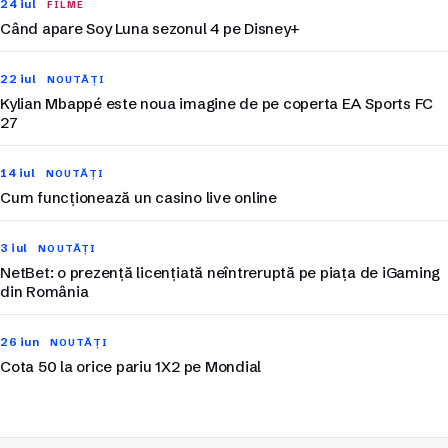
24 iul
FILME
Când apare Soy Luna sezonul 4 pe Disney+
22 iul
NOUTĂȚI
Kylian Mbappé este noua imagine de pe coperta EA Sports FC
27
14 iul
NOUTĂȚI
Cum funcționează un casino live online
3 iul
NOUTĂȚI
NetBet: o prezență licențiată neîntreruptă pe piața de iGaming
din România
26 iun
NOUTĂȚI
Cota 50 la orice pariu 1X2 pe Mondial