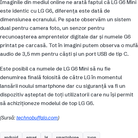
Imaginile din mediul online ne arată faptul că LG G6 Mini
este identic cu LG G6, diferența este dată de
dimensiunea ecranului. Pe spate observăm un sistem
dual pentru camera foto, un senzor pentru
recunoașterea amprentelor digitale dar și numele G6
printat pe carcasă. Tot în imagini putem observa o mufă
audio de 3,5 mm pentru căști și un port USB de tip C.
Este posibil ca numele de LG G6 Mini să nu fie
denumirea finală folosită de către LG în momentul
lansării noului smartphone dar cu siguranță va fi un
dispozitiv așteptat de toți utilizatorii care nu își permit
să achiziționeze modelul de top LG G6.
(Sursă:
technobuffalo.com
)
android
emag
lg
smartphone
zvon