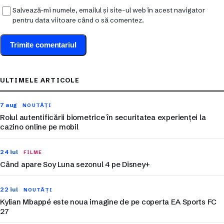
Salvează-mi numele, emailul și site-ul web în acest navigator
pentru data viitoare când o să comentez.
ULTIMELE ARTICOLE
7 aug
NOUTĂȚI
Rolul autentificării biometrice în securitatea experienței la
cazino online pe mobil
24 iul
FILME
Când apare Soy Luna sezonul 4 pe Disney+
22 iul
NOUTĂȚI
Kylian Mbappé este noua imagine de pe coperta EA Sports FC
27