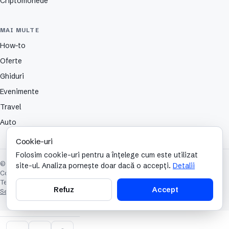
Criptomonede
MAI MULTE
How-to
Oferte
Ghiduri
Evenimente
Travel
Auto
Cookie-uri
Folosim cookie-uri pentru a înțelege cum este utilizat
© 2026 TechCafe. Toate drepturile rezervate.
site-ul. Analiza pornește doar dacă o accepți.
Detalii
Contact
Despre
Partenerii nostri
Autori
Publicitate
Cookies
Confidențialitate
Termeni și condiții
Refuz
Accept
Setări cookie-uri