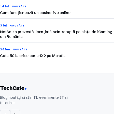
14 iul
NOUTĂȚI
Cum funcționează un casino live online
3 iul
NOUTĂȚI
NetBet: o prezență licențiată neîntreruptă pe piața de iGaming
din România
26 iun
NOUTĂȚI
Cota 50 la orice pariu 1X2 pe Mondial
TechCafe
Blog noutăți și știri IT, evenimente IT și
tutoriale