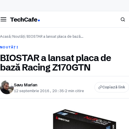
eschide meniul
Caută
TechCafe
Acasă
/
Noutăți
/
BIOSTAR a lansat placa de bază…
NOUTĂȚI
BIOSTAR a lansat placa de
bază Racing Z170GTN
Savu Marian
Copiază link
12 septembrie 2016, 20:35
·
2 min citire