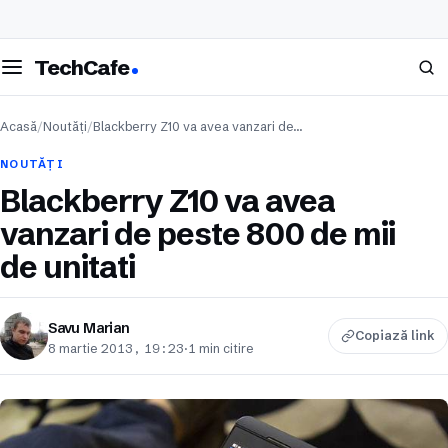
eschide meniul
Caută
TechCafe
Acasă
/
Noutăți
/
Blackberry Z10 va avea vanzari de…
NOUTĂȚI
Blackberry Z10 va avea
vanzari de peste 800 de mii
de unitati
Savu Marian
Copiază link
8 martie 2013, 19:23
·
1 min citire