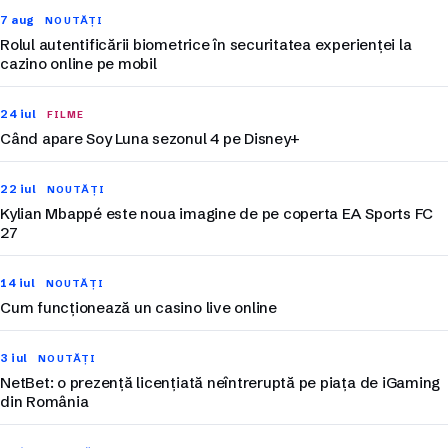
7 aug
NOUTĂȚI
Rolul autentificării biometrice în securitatea experienței la
cazino online pe mobil
24 iul
FILME
Când apare Soy Luna sezonul 4 pe Disney+
22 iul
NOUTĂȚI
Kylian Mbappé este noua imagine de pe coperta EA Sports FC
27
14 iul
NOUTĂȚI
Cum funcționează un casino live online
3 iul
NOUTĂȚI
NetBet: o prezență licențiată neîntreruptă pe piața de iGaming
din România