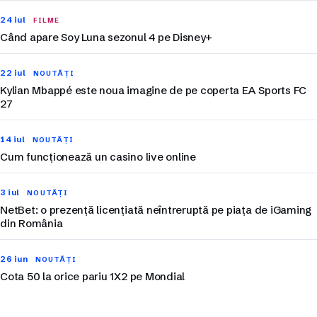
24 iul
FILME
Când apare Soy Luna sezonul 4 pe Disney+
22 iul
NOUTĂȚI
Kylian Mbappé este noua imagine de pe coperta EA Sports FC
27
14 iul
NOUTĂȚI
Cum funcționează un casino live online
3 iul
NOUTĂȚI
NetBet: o prezență licențiată neîntreruptă pe piața de iGaming
din România
26 iun
NOUTĂȚI
Cota 50 la orice pariu 1X2 pe Mondial