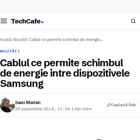
eschide meniul
Caută
TechCafe
Acasă
/
Noutăți
/
Cablul ce permite schimbul de energie…
NOUTĂȚI
Cablul ce permite schimbul
de energie intre dispozitivele
Samsung
Savu Marian
Copiază link
28 septembrie 2014, 11:34
·
1 min citire