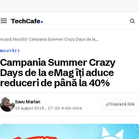
eschide meniul
Caută
TechCafe
Acasă
/
Noutăți
/
Campania Summer Crazy Days de la…
NOUTĂȚI
Campania Summer Crazy
Days de la eMag îți aduce
reduceri de până la 40%
Savu Marian
Copiază link
15 august 2018, 17:02
·
4 min citire