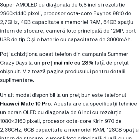
Super AMOLED cu diagonala de 5,8 inci și rezoluție
2960×1440 pixeli, procesor octa-core Exynos 9810 de
2,7GHz, 4GB capacitate a memoriei RAM, 64GB spațiu
intern de stocare, cameră foto principală de 12MP, port
USB de tip C și o baterie cu capacitatea de 3000mAh.
Poți achiziționa acest telefon din campania Summer
Crazy Days la un
preț mai mic cu 28%
față de prețul
obișnuit. Vizitează pagina produsului pentru detalii
suplimentare.
Un alt model disponibil la un preț bun este telefonul
Huawei Mate 10 Pro
. Acesta are ca specificații tehnice
un ecran OLED cu diagonala de 6 inci cu rezoluție
1080×2160 pixeli, procesor octa-core Kirin 970 de
2,36GHz, 6GB capacitate a memoriei RAM, 128GB spațiu
intern de stocare, cameră foto principală duală cu un