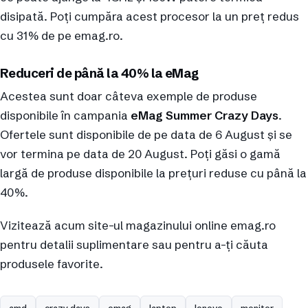
disipată. Poți cumpăra acest procesor la un preț redus
cu 31% de pe emag.ro.
Reduceri de până la 40% la eMag
Acestea sunt doar câteva exemple de produse
disponibile în campania
eMag Summer Crazy Days
.
Ofertele sunt disponibile de pe data de 6 August și se
vor termina pe data de 20 August. Poți găsi o gamă
largă de produse disponibile la prețuri reduse cu până la
40%.
Vizitează acum site-ul magazinului online emag.ro
pentru detalii suplimentare sau pentru a-ți căuta
produsele favorite.
amd
crazy days
emag
laptop
lenovo
monitor