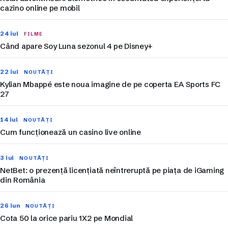
cazino online pe mobil
24 iul
FILME
Când apare Soy Luna sezonul 4 pe Disney+
22 iul
NOUTĂȚI
Kylian Mbappé este noua imagine de pe coperta EA Sports FC
27
14 iul
NOUTĂȚI
Cum funcționează un casino live online
3 iul
NOUTĂȚI
NetBet: o prezență licențiată neîntreruptă pe piața de iGaming
din România
26 iun
NOUTĂȚI
Cota 50 la orice pariu 1X2 pe Mondial