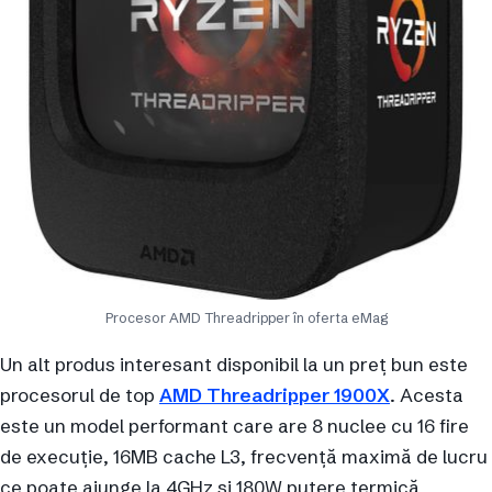
Procesor AMD Threadripper în oferta eMag
Un alt produs interesant disponibil la un preț bun este
procesorul de top
AMD Threadripper 1900X
. Acesta
este un model performant care are 8 nuclee cu 16 fire
de execuție, 16MB cache L3, frecvență maximă de lucru
ce poate ajunge la 4GHz și 180W putere termică