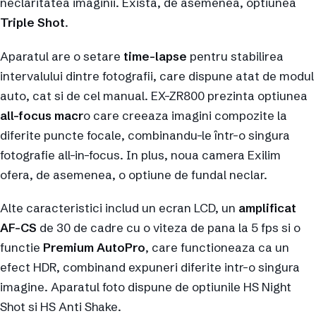
neclaritatea imaginii. Exista, de asemenea, optiunea
Triple Shot
.
Aparatul are o setare
time-lapse
pentru stabilirea
intervalului dintre fotografii, care dispune atat de modul
auto, cat si de cel manual. EX-ZR800 prezinta optiunea
all-focus macr
o care creeaza imagini compozite la
diferite puncte focale, combinandu-le într-o singura
fotografie all-in-focus. In plus, noua camera Exilim
ofera, de asemenea, o optiune de fundal neclar.
Alte caracteristici includ un ecran LCD, un
amplificat
AF-CS
de 30 de cadre cu o viteza de pana la 5 fps si o
functie
Premium AutoPro
, care functioneaza ca un
efect HDR, combinand expuneri diferite intr-o singura
imagine. Aparatul foto dispune de optiunile HS Night
Shot si HS Anti Shake.