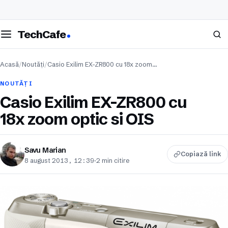
eschide meniul
Caută
TechCafe
Acasă
/
Noutăți
/
Casio Exilim EX-ZR800 cu 18x zoom…
NOUTĂȚI
Casio Exilim EX-ZR800 cu
18x zoom optic si OIS
Savu Marian
Copiază link
8 august 2013, 12:39
·
2 min citire