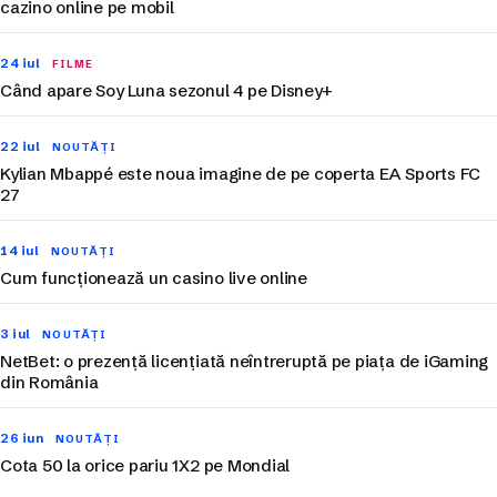
cazino online pe mobil
24 iul
FILME
Când apare Soy Luna sezonul 4 pe Disney+
22 iul
NOUTĂȚI
Kylian Mbappé este noua imagine de pe coperta EA Sports FC
27
14 iul
NOUTĂȚI
Cum funcționează un casino live online
3 iul
NOUTĂȚI
NetBet: o prezență licențiată neîntreruptă pe piața de iGaming
din România
26 iun
NOUTĂȚI
Cota 50 la orice pariu 1X2 pe Mondial