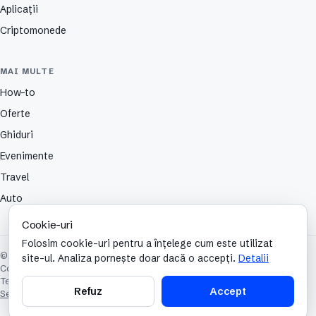
Aplicații
Criptomonede
MAI MULTE
How-to
Oferte
Ghiduri
Evenimente
Travel
Auto
Cookie-uri
Folosim cookie-uri pentru a înțelege cum este utilizat
© 2026 TechCafe. Toate drepturile rezervate.
site-ul. Analiza pornește doar dacă o accepți.
Detalii
Contact
Despre
Partenerii nostri
Autori
Publicitate
Cookies
Confidențialitate
Termeni și condiții
Refuz
Accept
Setări cookie-uri