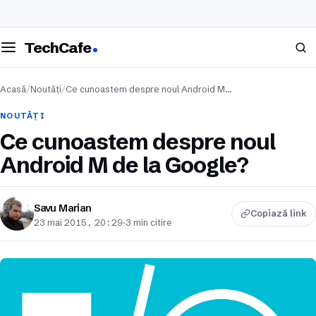
eschide meniul
Caută
TechCafe
Acasă
/
Noutăți
/
Ce cunoastem despre noul Android M…
NOUTĂȚI
Ce cunoastem despre noul
Android M de la Google?
Savu Marian
Copiază link
23 mai 2015, 20:29
·
3 min citire