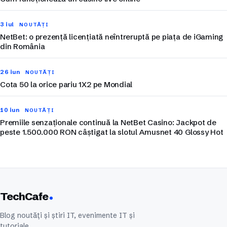
3 iul
NOUTĂȚI
NetBet: o prezență licențiată neîntreruptă pe piața de iGaming
din România
26 iun
NOUTĂȚI
Cota 50 la orice pariu 1X2 pe Mondial
10 iun
NOUTĂȚI
Premiile senzaționale continuă la NetBet Casino: Jackpot de
peste 1.500.000 RON câștigat la slotul Amusnet 40 Glossy Hot
TechCafe
Blog noutăți și știri IT, evenimente IT și
tutoriale