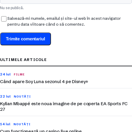
Nu se publică.
Salvează-mi numele, emailul și site-ul web în acest navigator
pentru data viitoare când o să comentez.
ULTIMELE ARTICOLE
24 iul
FILME
Când apare Soy Luna sezonul 4 pe Disney+
22 iul
NOUTĂȚI
Kylian Mbappé este noua imagine de pe coperta EA Sports FC
27
14 iul
NOUTĂȚI
Cum funcționează un casino live online