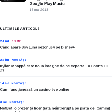
Google Play Music
18 mai 2013
ULTIMELE ARTICOLE
24 iul
FILME
Când apare Soy Luna sezonul 4 pe Disney+
22 iul
NOUTĂȚI
Kylian Mbappé este noua imagine de pe coperta EA Sports FC
27
14 iul
NOUTĂȚI
Cum funcționează un casino live online
3 iul
NOUTĂȚI
NetBet: o prezență licențiată neîntreruptă pe piața de iGaming