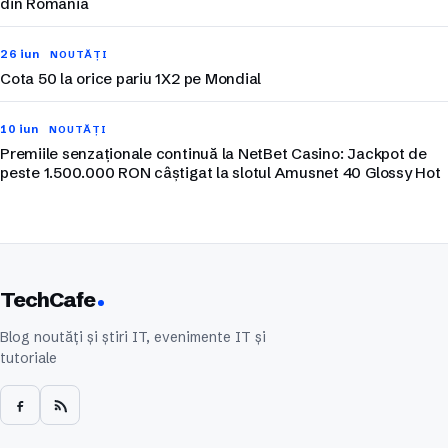
din România
26 iun
NOUTĂȚI
Cota 50 la orice pariu 1X2 pe Mondial
10 iun
NOUTĂȚI
Premiile senzaționale continuă la NetBet Casino: Jackpot de
peste 1.500.000 RON câștigat la slotul Amusnet 40 Glossy Hot
TechCafe
Blog noutăți și știri IT, evenimente IT și
tutoriale