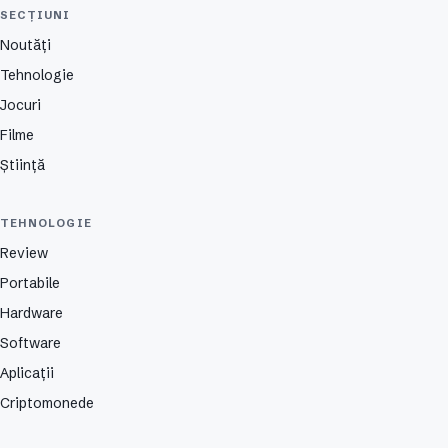
SECȚIUNI
Noutăți
Tehnologie
Jocuri
Filme
Știință
TEHNOLOGIE
Review
Portabile
Hardware
Software
Aplicații
Criptomonede