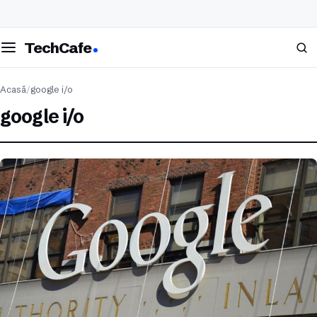
eschide meniul
Caută
TechCafe
Acasă
/
google i/o
google i/o