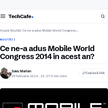
eschide meniul
Caută
TechCafe
Acasă
/
Noutăți
/
Ce ne-a adus Mobile World Congress…
NOUTĂȚI
Ce ne-a adus Mobile World
Congress 2014 in acest an?
Savu Marian
Copiază link
28 februarie 2014, 23:27
·
5 min citire