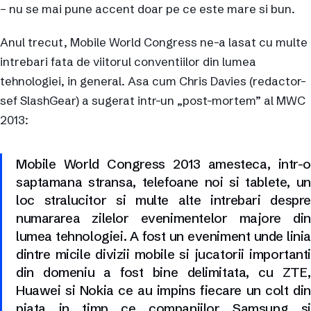
– nu se mai pune accent doar pe ce este mare si bun.
Anul trecut, Mobile World Congress ne-a lasat cu multe
intrebari fata de viitorul conventiilor din lumea
tehnologiei, in general. Asa cum Chris Davies (redactor-
sef SlashGear) a sugerat intr-un „post-mortem” al MWC
2013:
Mobile World Congress 2013 amesteca, intr-o
saptamana stransa, telefoane noi si tablete, un
loc stralucitor si multe alte intrebari despre
numararea zilelor evenimentelor majore din
lumea tehnologiei. A fost un eveniment unde linia
dintre micile divizii mobile si jucatorii importanti
din domeniu a fost bine delimitata, cu ZTE,
Huawei si Nokia ce au impins fiecare un colt din
piata in timp ce companiilor Samsung si