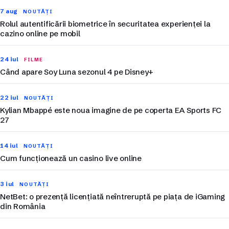
7 aug
NOUTĂȚI
Rolul autentificării biometrice în securitatea experienței la
cazino online pe mobil
24 iul
FILME
Când apare Soy Luna sezonul 4 pe Disney+
22 iul
NOUTĂȚI
Kylian Mbappé este noua imagine de pe coperta EA Sports FC
27
14 iul
NOUTĂȚI
Cum funcționează un casino live online
3 iul
NOUTĂȚI
NetBet: o prezență licențiată neîntreruptă pe piața de iGaming
din România