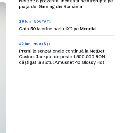
NetBet: o prezență licențiată neîntreruptă pe
piața de iGaming din România
26 iun
NOUTĂȚI
Cota 50 la orice pariu 1X2 pe Mondial
10 iun
NOUTĂȚI
Premiile senzaționale continuă la NetBet
Casino: Jackpot de peste 1.500.000 RON
câștigat la slotul Amusnet 40 Glossy Hot