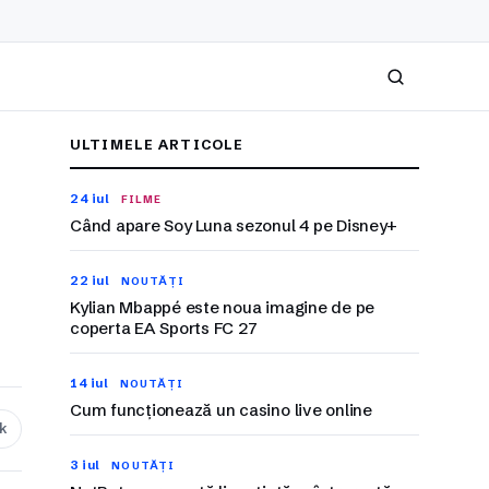
Caută
ULTIMELE ARTICOLE
24 iul
FILME
Când apare Soy Luna sezonul 4 pe Disney+
22 iul
NOUTĂȚI
Kylian Mbappé este noua imagine de pe
coperta EA Sports FC 27
14 iul
NOUTĂȚI
Cum funcționează un casino live online
nk
3 iul
NOUTĂȚI