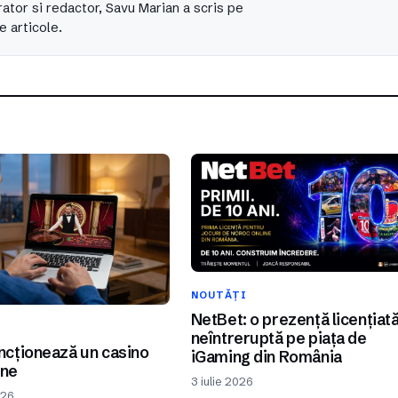
ator si redactor, Savu Marian a scris pe
e articole.
NOUTĂȚI
NetBet: o prezență licențiat
I
neîntreruptă pe piața de
cționează un casino
iGaming din România
ine
3 iulie 2026
026