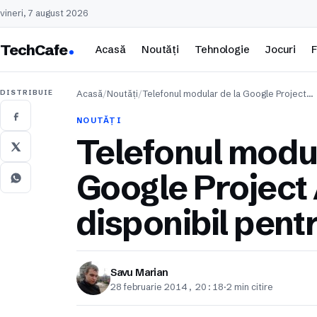
vineri, 7 august 2026
TechCafe
Acasă
Noutăți
Tehnologie
Jocuri
F
DISTRIBUIE
Acasă
/
Noutăți
/
Telefonul modular de la Google Project…
NOUTĂȚI
Telefonul modul
Google Project 
disponibil pent
Savu Marian
28 februarie 2014, 20:18
·
2 min citire