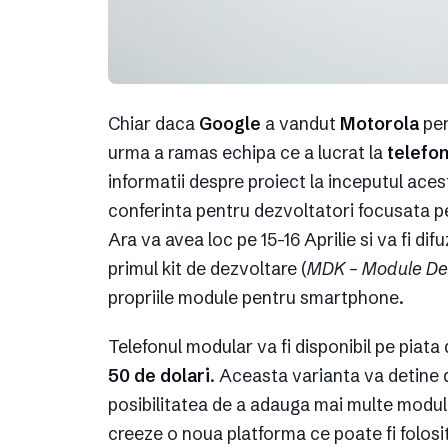
Chiar daca
Google
a vandut
Motorola
pen
urma a ramas echipa ce a lucrat la
telefo
informatii despre proiect la inceputul aces
conferinta pentru dezvoltatori focusata pe
Ara va avea loc pe 15-16 Aprilie si va fi d
primul kit de dezvoltare (
MDK – Module Dev
propriile module pentru smartphone.
Telefonul modular va fi disponibil pe piata
50 de dolari
. Aceasta varianta va detine d
posibilitatea de a adauga mai multe modu
creeze o noua platforma ce poate fi folosit