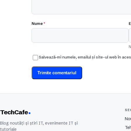
Nume
*
E
N
Salvează-mi numele, emailul și site-ul web în ace
SE
TechCafe
No
Blog noutăți și știri IT, evenimente IT și
Te
tutoriale