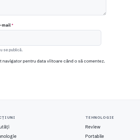
-mail
*
u se publică.
st navigator pentru data viitoare când o să comentez.
CȚIUNI
TEHNOLOGIE
utăți
Review
hnologie
Portabile