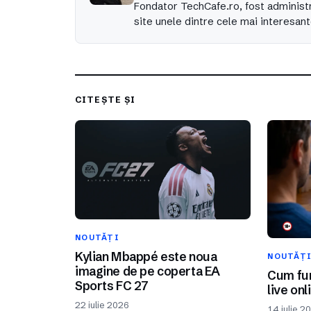
Fondator TechCafe.ro, fost administr
site unele dintre cele mai interesant
CITEȘTE ȘI
NOUTĂȚI
Kylian Mbappé este noua
NOUTĂȚ
imagine de pe coperta EA
Cum fun
Sports FC 27
live onl
22 iulie 2026
14 iulie 2