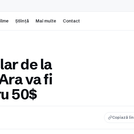
ilme
Știință
Mai multe
Contact
ar de la
Ara va fi
ru 50$
Copiază li