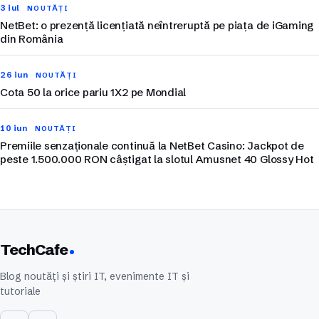
3 iul
NOUTĂȚI
NetBet: o prezență licențiată neîntreruptă pe piața de iGaming
din România
26 iun
NOUTĂȚI
Cota 50 la orice pariu 1X2 pe Mondial
10 iun
NOUTĂȚI
Premiile senzaționale continuă la NetBet Casino: Jackpot de
peste 1.500.000 RON câștigat la slotul Amusnet 40 Glossy Hot
TechCafe
Blog noutăți și știri IT, evenimente IT și
tutoriale