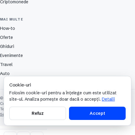
Criptomonede
MAI MULTE
How-to
Oferte
Ghiduri
Evenimente
Travel
Auto
Cookie-uri
Folosim cookie-uri pentru a înțelege cum este utilizat
© 2026 TechCafe. Toate drepturile rezervate.
site-ul. Analiza pornește doar dacă o accepți.
Detalii
Contact
Despre
Partenerii nostri
Autori
Publicitate
Cookies
Confidențialitate
Termeni și condiții
Refuz
Accept
Setări cookie-uri