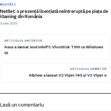
NOUTĂȚI
NetBet: o prezență licențiată neîntreruptă pe piața de
iGaming din România
3 iulie 2026
ARTICOLUL ANTERIOR
Asus a lansat noul miniPC VivoStick TS10 cu Windows
10
ARTICOLUL URMĂTOR
Allview a lansat V2 Viper i4G și V2 Viper e
Lasă un comentariu