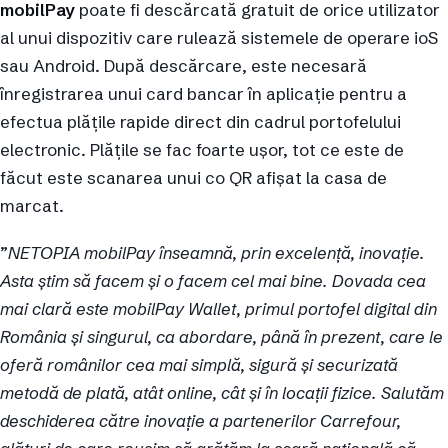
mobilPay
poate fi descărcată gratuit de orice utilizator
al unui dispozitiv care rulează sistemele de operare ioS
sau Android. După descărcare, este necesară
înregistrarea unui card bancar în aplicație pentru a
efectua plățile rapide direct din cadrul portofelului
electronic. Plățile se fac foarte ușor, tot ce este de
făcut este scanarea unui co QR afișat la casa de
marcat.
”
NETOPIA mobilPay înseamnă, prin excelență, inovație.
Asta știm să facem și o facem cel mai bine. Dovada cea
mai clară este mobilPay Wallet, primul portofel digital din
România și singurul, ca abordare, până în prezent, care le
oferă românilor cea mai simplă, sigură și securizată
metodă de plată, atât online, cât și în locații fizice. Salutăm
deschiderea către inovație a partenerilor Carrefour,