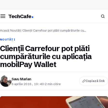
eschide meniul
Caută
TechCafe
Acasă
/
Noutăți
/
Clienții Carrefour pot plăti cumpărăturile cu…
NOUTĂȚI
Clienții Carrefour pot plăti
cumpărăturile cu aplicația
mobilPay Wallet
Savu Marian
Copiază link
6 aprilie 2016, 19:40
·
2 min citire